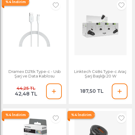
%4 İndirim
Dramex D21tk Type-c - Usb
Linktech C484 Type-c Araç
Şarj ve Data Kablosu
Şarj Başlığı 20 W
44,25 TL
187,50 TL
42,48 TL
%4 İndirim
%4 İndirim