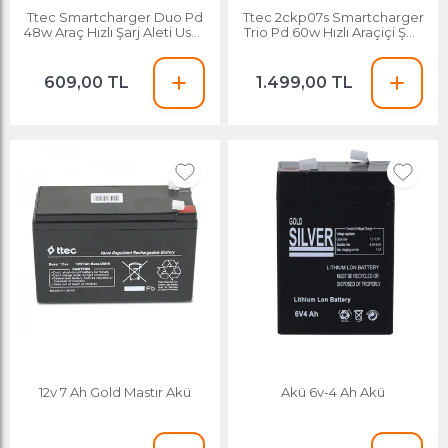
Ttec Smartcharger Duo Pd
Ttec 2ckp07s Smartcharger
48w Araç Hızlı Şarj Aleti Usb-
Trio Pd 60w Hızlı Araçiçi Şarj
c+usb-a
Cihazı
609,00 TL
1.499,00 TL
12v 7 Ah Gold Mastır Akü
Akü 6v-4 Ah Akü