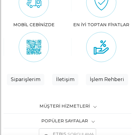
MOBİL CEBİNİZDE
EN İYİ TOPTAN FİYATLAR
Siparişlerim
İletişim
İşlem Rehberi
MÜŞTERI HIZMETLERI
POPÜLER SAYFALAR
ETBIS
SORGULAMA