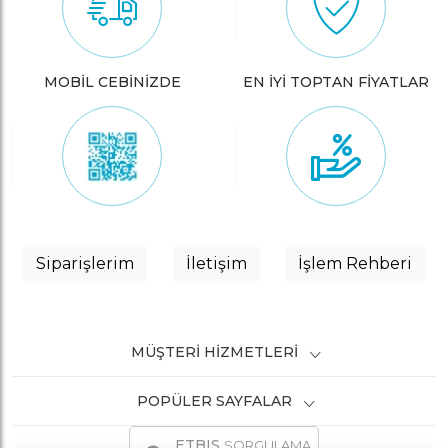
MOBİL CEBİNİZDE
EN İYİ TOPTAN FİYATLAR
Siparişlerim
İletişim
İşlem Rehberi
MÜŞTERI HIZMETLERI
POPÜLER SAYFALAR
ETBIS
SORGULAMA