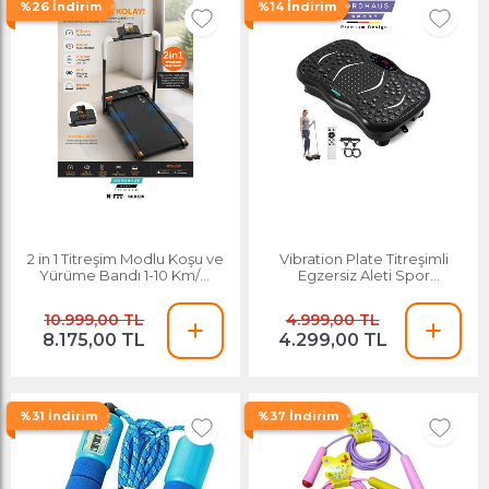
%26 İndirim
%14 İndirim
2 in 1 Titreşim Modlu Koşu ve
Vibration Plate Titreşimli
Yürüme Bandı 1-10 Km/H
Egzersiz Aleti Spor
Bluetooth Uygulama
Kondisyon Fitness
Destekli 0.75 HP
10.999,00 TL
4.999,00 TL
8.175,00 TL
4.299,00 TL
%31 İndirim
%37 İndirim