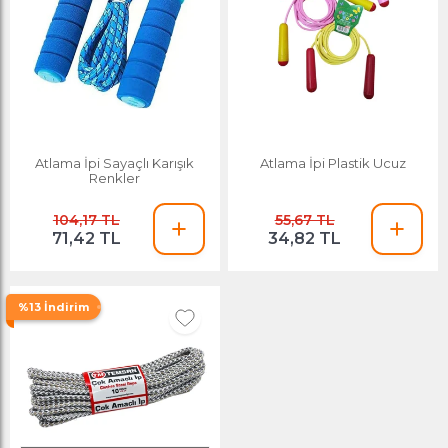
Atlama İpi Sayaçlı Karışık
Atlama İpi Plastik Ucuz
Renkler
104,17 TL
55,67 TL
71,42 TL
34,82 TL
%13 İndirim