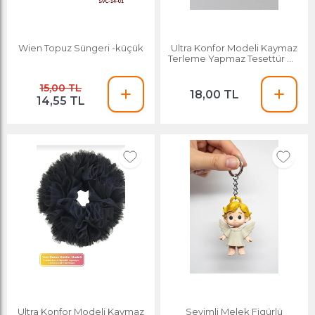
Wien Topuz Süngeri -küçük
Ultra Konfor Modeli Kaymaz
Terleme Yapmaz Tesettür Şal
Eşarp Içi Tüllü Lastikli Topuz
Tokası
15,00 TL
18,00 TL
14,55 TL
Ultra Konfor Modeli Kaymaz
Sevimli Melek Figürlü