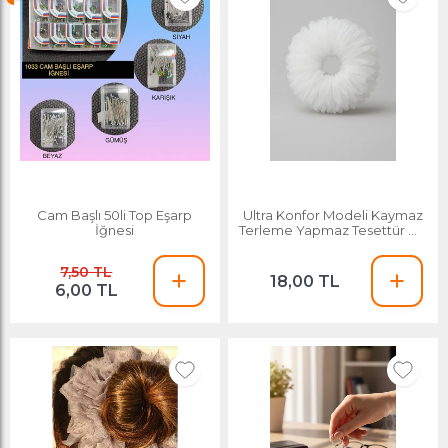
Cam Başlı 50li Top Eşarp
Ultra Konfor Modeli Kaymaz
İğnesi
Terleme Yapmaz Tesettür Şal
Eşarp Içi Tüllü Lastikli Topuz
Tokası
7,50 TL
18,00 TL
6,00 TL