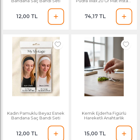
Bandana Saç Bandı Seti
Pudra Wax 20 Gr Mat Instant
Volumizer Anlık
Hacimlendirici
12,00 TL
74,17 TL
Kadın Pamuklu Beyaz Esnek
Kemik Ejderha Figürlü
Bandana Saç Bandı Seti
Hareketli Anahtarlık
12,00 TL
15,00 TL