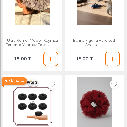
Ultra Konfor Modeli Kaymaz
Balina Figürlü Hareketli
Terleme Yapmaz Tesettür Şal
Anahtarlık
Eşarp Içi Tüllü Lastikli Topuz
Tokası
18,00 TL
15,00 TL
%3 İndirim