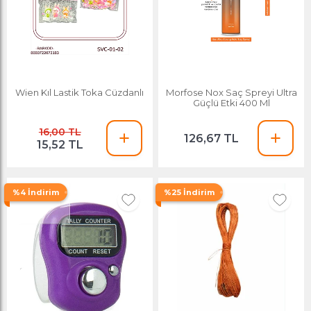
Wien Kıl Lastik Toka Cüzdanlı
Morfose Nox Saç Spreyi Ultra
Güçlü Etki 400 Ml
16,00 TL
126,67 TL
15,52 TL
%4 İndirim
%25 İndirim