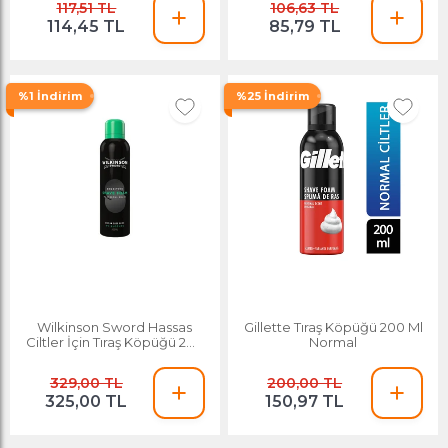
117,51 TL
106,63 TL
114,45 TL
85,79 TL
%1 İndirim
%25 İndirim
Wilkinson Sword Hassas
Gillette Tıraş Köpüğü 200 Ml
Ciltler İçin Tıraş Köpüğü 200
Normal
ml
329,00 TL
200,00 TL
325,00 TL
150,97 TL