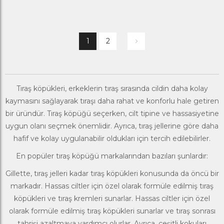
1
2
Tıraş köpükleri, erkeklerin tıraş sırasında cildin daha kolay
kaymasını sağlayarak tıraşı daha rahat ve konforlu hale getiren
bir üründür. Tıraş köpüğü seçerken, cilt tipine ve hassasiyetine
uygun olanı seçmek önemlidir. Ayrıca,
tıraş jelleri
ne göre daha
hafif ve kolay uygulanabilir oldukları için tercih edilebilirler.
En popüler tıraş köpüğü markalarından bazıları şunlardır:
Gillette
, tıraş jelleri kadar tıraş köpükleri konusunda da öncü bir
markadır. Hassas ciltler için özel olarak formüle edilmiş tıraş
köpükleri ve tıraş kremleri sunarlar. Hassas ciltler için özel
olarak formüle edilmiş tıraş köpükleri sunarlar ve tıraş sonrası
tahrişi azaltmaya yardımcı olurlar. Ayrıca, çeşitli kokuları