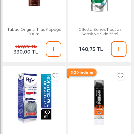
Tabac Original Tıraş Köpüğü
Gillette Series Traş Jeli
200ml
Sensitive Skin 75ml
450,00 TL
148,75 TL
330,00 TL
%20 İndirim