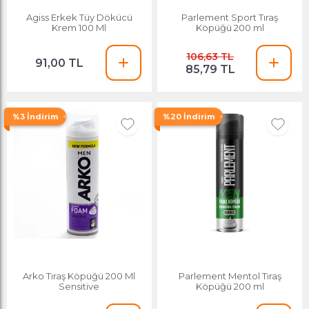
Agiss Erkek Tüy Dökücü
Parlement Sport Tıraş
Krem 100 Ml
Köpüğü 200 ml
106,63 TL
91,00 TL
85,79 TL
%3 İndirim
%20 İndirim
Arko Tıraş Köpüğü 200 Ml
Parlement Mentol Tıraş
Sensitive
Köpüğü 200 ml