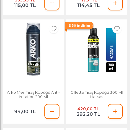
333,33 TL
117,51 TL
115,00 TL
114,45 TL
%30 İndirim
Arko Men Tıraş Köpüğü Anti-
Gillette Tıraş Köpüğü 300 Ml
irritation 200 Ml
Hassas
420,00 TL
94,00 TL
292,20 TL