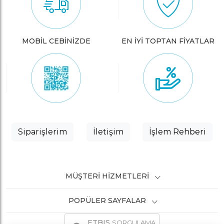
MOBİL CEBİNİZDE
EN İYİ TOPTAN FİYATLAR
Siparişlerim
İletişim
İşlem Rehberi
MÜŞTERI HIZMETLERI
POPÜLER SAYFALAR
ETBIS
SORGULAMA