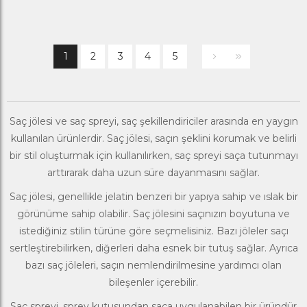
1
2
3
4
5
Saç jölesi ve saç spreyi,
saç şekillendiriciler
arasında en yaygın
kullanılan ürünlerdir. Saç jölesi, saçın şeklini korumak ve belirli
bir stil oluşturmak için kullanılırken, saç spreyi saça tutunmayı
arttırarak daha uzun süre dayanmasını sağlar.
Saç jölesi, genellikle jelatin benzeri bir yapıya sahip ve ıslak bir
görünüme sahip olabilir. Saç jölesini saçınızın boyutuna ve
istediğiniz stilin türüne göre seçmelisiniz. Bazı jöleler saçı
sertleştirebilirken, diğerleri daha esnek bir tutuş sağlar. Ayrıca
bazı saç jöleleri, saçın nemlendirilmesine yardımcı olan
bileşenler içerebilir.
Saç spreyi, sprey kutusundan saça uygulanabilen bir üründür