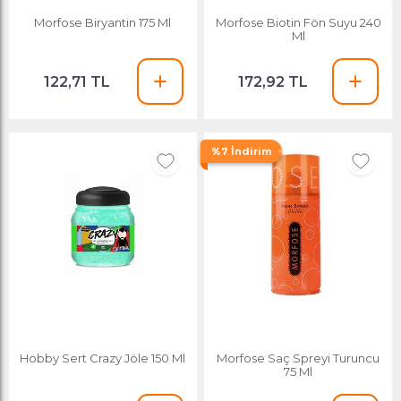
Morfose Biryantin 175 Ml
Morfose Biotin Fön Suyu 240
Ml
122,71 TL
172,92 TL
%7 İndirim
Hobby Sert Crazy Jöle 150 Ml
Morfose Saç Spreyi Turuncu
75 Ml