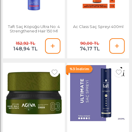
Taft Saç Köpüğü Ultra No: 4
Ac Class Saç Spreyi 400ml
Strengthened Hair 150 Ml
152,92 TL
90,00 TL
148,94 TL
74,17 TL
%3 İndirim