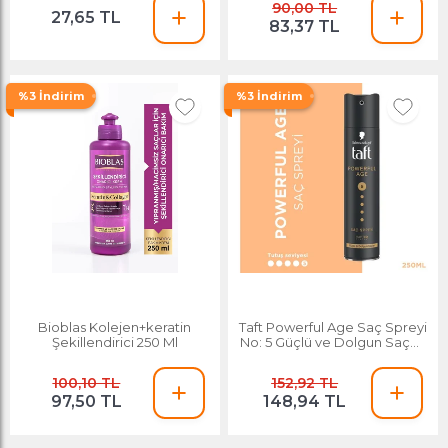
90,00 TL
27,65 TL
83,37 TL
%3 İndirim
%3 İndirim
Bioblas Kolejen+keratin
Taft Powerful Age Saç Spreyi
Şekillendirici 250 Ml
No: 5 Güçlü ve Dolgun Saçlar
250 Ml
100,10 TL
152,92 TL
97,50 TL
148,94 TL