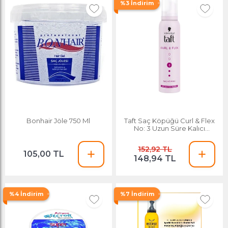
%3 İndirim
Bonhair Jöle 750 Ml
Taft Saç Köpüğü Curl & Flex
No: 3 Uzun Süre Kalıcı
Bukleler 150 M
152,92 TL
105,00 TL
148,94 TL
%4 İndirim
%7 İndirim