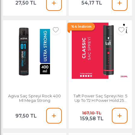
27,50 TL
54,17 TL
%4 İndirim
Agiva Saç Spreyi Rock 400
Taft Power Saç Spreyi No: 5
Ml Mega Strong
Up To 72 H Power Hold 250
Ml
167,10 TL
97,50 TL
159,58 TL