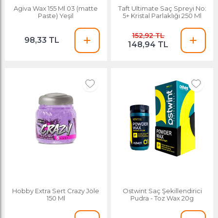
Agiva Wax 155 Ml 03 (matte
Taft Ultimate Saç Spreyi No:
Paste) Yeşil
5+ Kristal Parlaklığı 250 Ml
152,92 TL
98,33 TL
148,94 TL
Hobby Extra Sert Crazy Jöle
Ostwint Saç Şekillendirici
150 Ml
Pudra - Toz Wax 20g