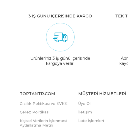
3 İŞ GÜNÜ İÇERİSİNDE KARGO
TEK T
Ürünleriniz 3 iş günü içerisinde
Adr
kargoya verilir.
kayd
TOPTANTR.COM
MÜŞTERI HIZMETLERI
Gizlilik Politikası ve KVKK
Üye Ol
Çerez Politikası
İletişim
Kişisel Verilerin İşlenmesi
İade İşlemleri
Aydınlatma Metni