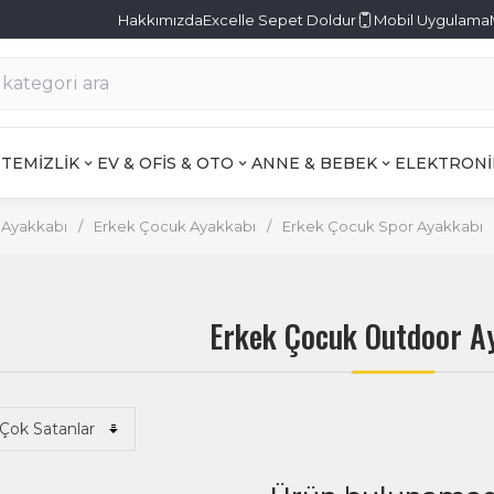
Hakkımızda
Excelle Sepet Doldur
Mobil Uygulama
TEMİZLİK
EV & OFİS & OTO
ANNE & BEBEK
ELEKTRONİ
Ayakkabı
/
Erkek Çocuk Ayakkabı
/
Erkek Çocuk Spor Ayakkabı
Erkek Çocuk Outdoor A