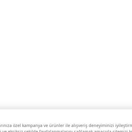
larınıza özel kampanya ve ürünler ile alışveriş deneyiminizi iyileşti
i ve eksiksiz şekilde faydalanmalarını sağlamak amacıyla sitemizi 