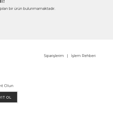
ı!
apılan bir ürün bulunmamaktadır.
Siparişlerim
|
İşlem Rehberi
ıt Olun
YIT OL