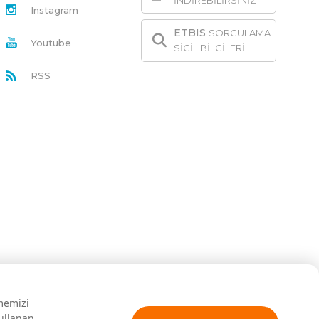
İNDİREBİLİRSİNİZ
Instagram
ETBIS
SORGULAMA
Youtube
SİCİL BİLGİLERİ
RSS
rmemizi
kullanan