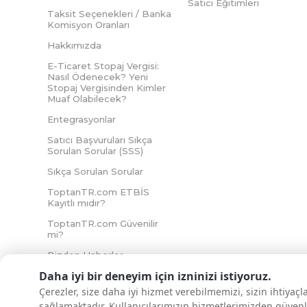
Satıcı Eğitimleri
Taksit Seçenekleri / Banka
Komisyon Oranları
Hakkımızda
E-Ticaret Stopaj Vergisi:
Nasıl Ödenecek? Yeni
Stopaj Vergisinden Kimler
Muaf Olabilecek?
Entegrasyonlar
Satıcı Başvuruları Sıkça
Sorulan Sorular (SSS)
Sıkça Sorulan Sorular
ToptanTR.com ETBİS
Kayıtlı mıdır?
ToptanTR.com Güvenilir
mi?
Bizden Haberler
Daha iyi bir deneyim için izninizi istiyoruz.
Çerezler, size daha iyi hizmet verebilmemizi, sizin ihtiyaç
sağlamaktadır. Kullanıcılarımızın hizmetlerimizden güvenl