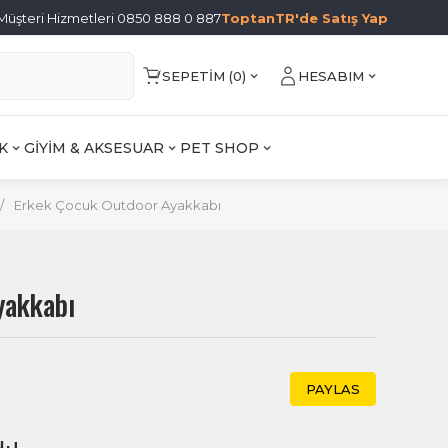
Müşteri Hizmetleri 0850 888 0 887
ToptanTR'de Satış Yap
SEPETIM (
0
)
HESABIM
K
GİYİM & AKSESUAR
PET SHOP
/
Erkek Çocuk Outdoor Ayakkabı
yakkabı
PAYLAS