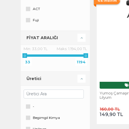
%6 İndirim
ACT
Fuji
Kuzey
FİYAT ARALIĞI
Stärker Hammer
Min:
33,00 TL
Maks:
1.194,00 TL
Velana
33
1194
Yumoş
Üretici
Yumoş Çamaşır 
Lilyum
-
160,00 TL
149,90 TL
Begimgil Kimya
Unilever