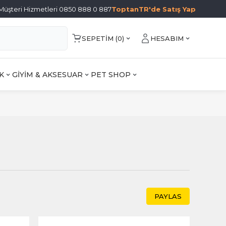
Müşteri Hizmetleri 0850 888 0 887
ToptanTR'de Satış Yap
SEPETIM (
0
)
HESABIM
K
GİYİM & AKSESUAR
PET SHOP
ı
PAYLAS