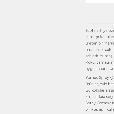
ToptanTR
'ye öz
çamaşır kokuları
üreten bir marka
ürünleri, birçok
sahiptir. Yumoş
Koku, çamaşır m
uygulanabilir. Ür
Yumoş
Sprey Ça
ürünler, evin he
Bu kokular arası
kullanıcılara se
Sprey Çamaşır Ko
birlikte, aşırı k