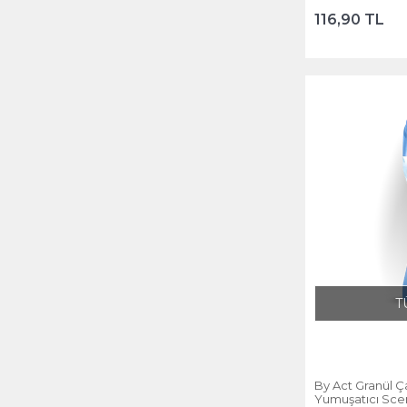
116,90 TL
T
By Act Granül 
Yumuşatıcı Scen