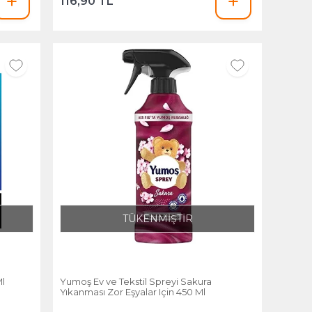
116,90 TL
TÜKENMİŞTİR
l
Yumoş Ev ve Tekstil Spreyi Sakura
Yıkanması Zor Eşyalar Için 450 Ml