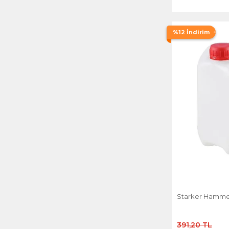
%12 İndirim
Starker Hammer 
391,20 TL