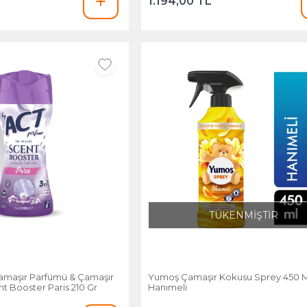
1.194,00 TL
TÜKENMİŞTİR
Çamaşır Parfümü & Çamaşır
Yumoş Çamaşır Kokusu Sprey 450 M
t Booster Paris 210 Gr
Hanımeli