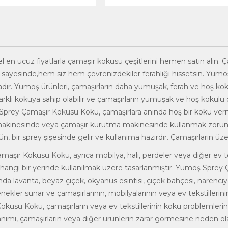
el en ucuz fiyatlarla çamaşır kokusu çeşitlerini hemen satın alın.
 sayesinde,hem siz hem çevrenizdekiler ferahlığı hissetsin. Yumo
dır. Yumoş ürünleri, çamaşırların daha yumuşak, ferah ve hoş kok
 farklı kokuya sahip olabilir ve çamaşırların yumuşak ve hoş kokulu 
 Sprey Çamaşır Kokusu Koku, çamaşırlara anında hoş bir koku ver
akinesinde veya çamaşır kurutma makinesinde kullanmak zorunda 
ün, bir sprey şişesinde gelir ve kullanıma hazırdır. Çamaşırların üz
maşır Kokusu Koku, ayrıca mobilya, halı, perdeler veya diğer ev tek
rhangi bir yerinde kullanılmak üzere tasarlanmıştır. Yumoş Sprey Ç
nda lavanta, beyaz çiçek, okyanus esintisi, çiçek bahçesi, narenciye
çenekler sunar ve çamaşırlarının, mobilyalarının veya ev tekstilleri
kusu Koku, çamaşırların veya ev tekstillerinin koku problemlerini
ullanımı, çamaşırların veya diğer ürünlerin zarar görmesine neden ol