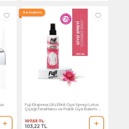
%4 İndirim
us
Fuji Ekspress Ütü Etkili Giysi Spreyi Lotus
Çiçeği Ferahlatıcı ve Pratik Giysi Bakımı 200
Ml
107,53 TL
103,22 TL