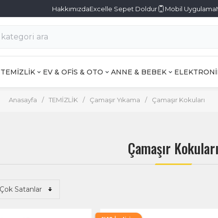
Hakkımızda
Excelle Sepet Doldur
Mobil Uygulama
TEMİZLİK
EV & OFİS & OTO
ANNE & BEBEK
ELEKTRONİ
Anasayfa
/
TEMİZLİK
/
Çamaşır Yıkama
/
Çamaşır Kokuları
Çamaşır Kokular