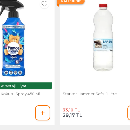
%12 İndirim
Avantajlı Fiyat
Kokusu Sprey 450 Ml
Starker Hammer Safsu 1 Litre
33,10 TL
29,17 TL