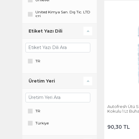
United Kimya San. Dış Tic. LTD
ŞTİ
Velana
Etiket Yazı Dili
Yeşi Ilgaz Kozmetik
TR
Üretim Yeri
Autofresh Ütü S
TR
Kokulu 1 Lt Buh
Kireç Yapmaz 
Türkiye
90,30 TL