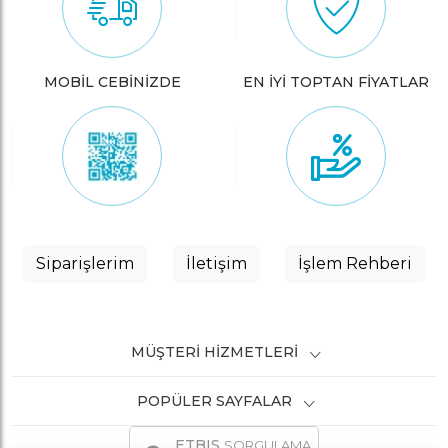
MOBİL CEBİNİZDE
EN İYİ TOPTAN FİYATLAR
Siparişlerim
İletişim
İşlem Rehberi
MÜŞTERI HIZMETLERI
POPÜLER SAYFALAR
ETBIS
SORGULAMA