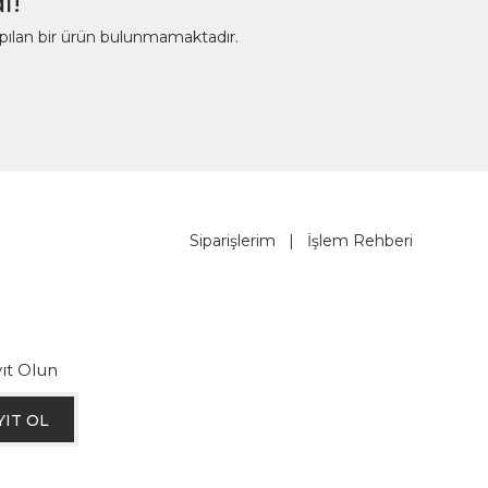
ı!
apılan bir ürün bulunmamaktadır.
Siparişlerim
|
İşlem Rehberi
ıt Olun
YIT OL