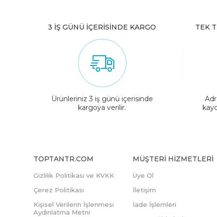
3 İŞ GÜNÜ İÇERİSİNDE KARGO
TEK T
Ürünleriniz 3 iş günü içerisinde
Adr
kargoya verilir.
kayd
TOPTANTR.COM
MÜŞTERI HIZMETLERI
Gizlilik Politikası ve KVKK
Üye Ol
Çerez Politikası
İletişim
Kişisel Verilerin İşlenmesi
İade İşlemleri
Aydınlatma Metni