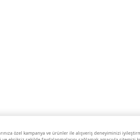
larınıza özel kampanya ve ürünler ile alışveriş deneyiminizi iyileşti
i ve eksiksiz şekilde faydalanmalarını sağlamak amacıyla sitemizi 