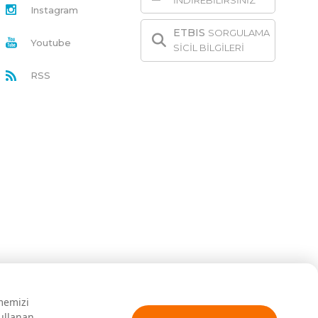
İNDİREBİLİRSİNİZ
Instagram
ETBIS
SORGULAMA
Youtube
SİCİL BİLGİLERİ
RSS
rmemizi
kullanan