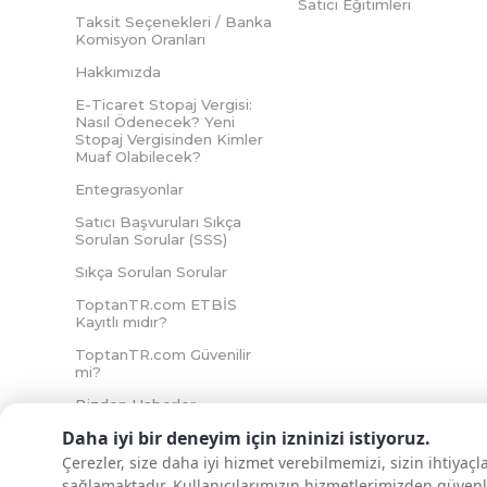
Satıcı Eğitimleri
Taksit Seçenekleri / Banka
Komisyon Oranları
Hakkımızda
E-Ticaret Stopaj Vergisi:
Nasıl Ödenecek? Yeni
Stopaj Vergisinden Kimler
Muaf Olabilecek?
Entegrasyonlar
Satıcı Başvuruları Sıkça
Sorulan Sorular (SSS)
Sıkça Sorulan Sorular
ToptanTR.com ETBİS
Kayıtlı mıdır?
ToptanTR.com Güvenilir
mi?
Bizden Haberler
Daha iyi bir deneyim için izninizi istiyoruz.
Çerezler, size daha iyi hizmet verebilmemizi, sizin ihtiyaç
sağlamaktadır. Kullanıcılarımızın hizmetlerimizden güvenl