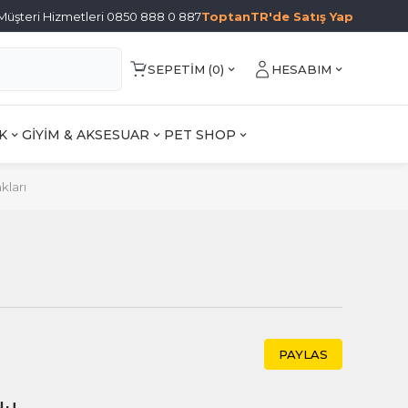
Müşteri Hizmetleri 0850 888 0 887
ToptanTR'de Satış Yap
SEPETIM (
0
)
HESABIM
K
GİYİM & AKSESUAR
PET SHOP
kları
PAYLAS