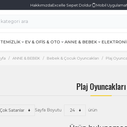
Hakkımızda
Excelle Sepet Doldur
Mobil Uygulama
TEMİZLİK
EV & OFİS & OTO
ANNE & BEBEK
ELEKTRONİ
yfa
/
ANNE & BEBEK
/
Bebek & Çocuk Oyuncakları
/
Plaj Oyunca
Plaj Oyuncakları
Sayfa Boyutu
ürün