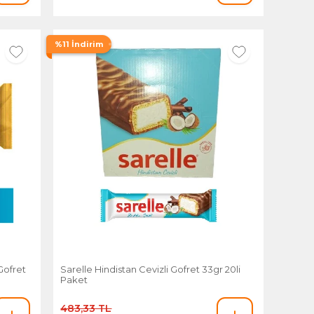
%11 İndirim
 Gofret
Sarelle Hindistan Cevizli Gofret 33gr 20li
Paket
483,33 TL