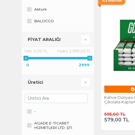
%3 İndirim
Aktürk
BALOCCO
Benlian
FİYAT ARALIĞI
Çizmeci Time
Min:
0,00 TL
Maks:
2.999,00 TL
Eti
0
2999
GRANİO
Hanuta
Üretici
E
Kahve Dünyası
Kahve Dünyası Go
Çikolata Kaplama
Kinder
Paket
-
595,00 TL
Knoppers
579,00 TL
AGADE E-TİCARET
Lark
HİZMETLERİ LTD. ŞTİ.