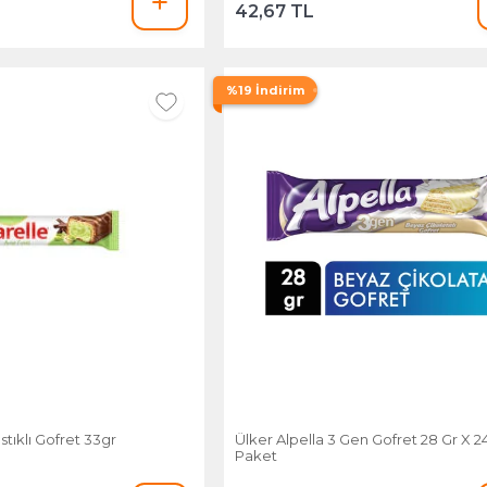
42,67 TL
%19 İndirim
stıklı Gofret 33gr
Ülker Alpella 3 Gen Gofret 28 Gr X 24
Paket