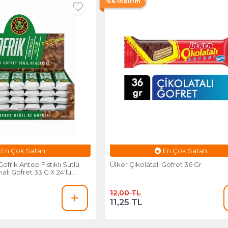
%6 İndirim
snafa Özel Fiyat
Esnafa Özel Fiyat
frik Antep Fıstıklı Sütlü
Ülker Çikolatalı Gofret 36 Gr
lı Gofret 33 G X 24'lü
12,00 TL
11,25 TL