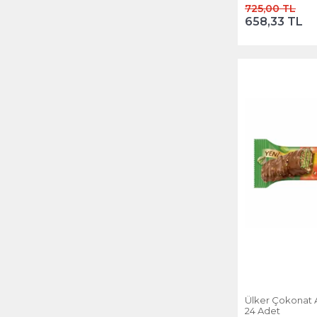
725,00 TL
658,33 TL
Ülker Çokonat A
24 Adet