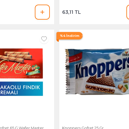
63,11 TL
%4 İndirim
ofret 65 G Wafer Master
Knoppers Gofret 25 Gr