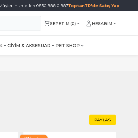
Müşteri Hizmetleri 0850 888 0 887
ToptanTR'de Satış Yap
SEPETIM (
0
)
HESABIM
K
GİYİM & AKSESUAR
PET SHOP
PAYLAS