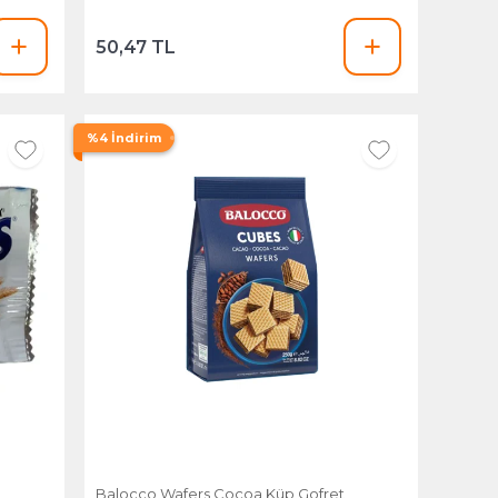
50,47 TL
%4 İndirim
Balocco Wafers Cocoa Küp Gofret