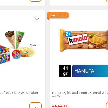
%4 İndirim
ofret 25 Gr X 24'lü Paket
Hanuta Çikolatalı Fındık Kremalı 2'li
44 Gr
44,44 TL