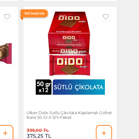
%5 İndirim
Ülker Dido Sütlü Çikolata Kaplamalı Gofret
Kare 50 Gr X 12'li Paket
395,00 TL
375,25 TL