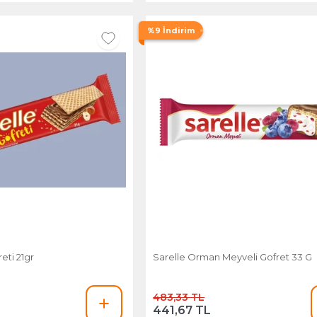
%9 İndirim
eti 21gr
Sarelle Orman Meyveli Gofret 33 G
483,33 TL
441,67 TL