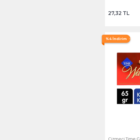
27,32 TL
%4 İndirim
Çizmeci Time G