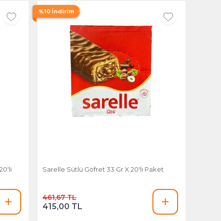
%10 İndirim
0'li
Sarelle Sütlü Gofret 33 Gr X 20'li Paket
461,67 TL
415,00 TL