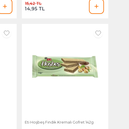
15,42 TL
14,95 TL
Eti Hoşbeş Fındık Kremalı Gofret 142g