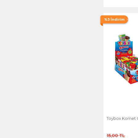
IE
KE
%3 İndirim
LT
LV
MA
ME
MK
NG
NO
SE
Toybox Kornet G
SG
SI
15,00 TL