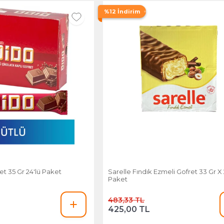
%12 İndirim
et 35 Gr 24'lü Paket
Sarelle Fındık Ezmeli Gofret 33 Gr X 2
Paket
483,33 TL
425,00 TL