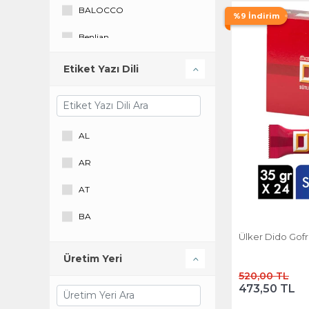
Loacker
BALOCCO
%9 İndirim
Lorenz
Benlian
Milka
Çizmeci Time
Etiket Yazı Dili
Miskets
Eti
Nefis
Eti Gıda Sanayi
AL
Nestle
Granio gıda sanayi
AR
Nutella
Hacılütoğulları
AT
ODDIE
Hünnap
BA
Sarelle
LOL
Ülker Dido Gofr
BE
Şölen
Mondelez
Üretim Yeri
BG
520,00 TL
Tadelle
Nestle
473,50 TL
BIH
Torku
Oddıe