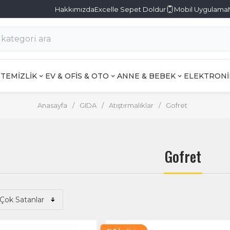
Hakkımızda
Excelle Sepet Doldur
Mobil Uygulama
TEMİZLİK
EV & OFİS & OTO
ANNE & BEBEK
ELEKTRONİ
Anasayfa
/
GIDA
/
Atıştırmalıklar
/
Gofret
Gofret