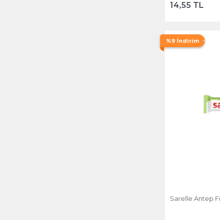
14,55 TL
TN
TR
%9 İndirim
TR EN RS ARB
UA
ZA
Sarelle Antep Fı