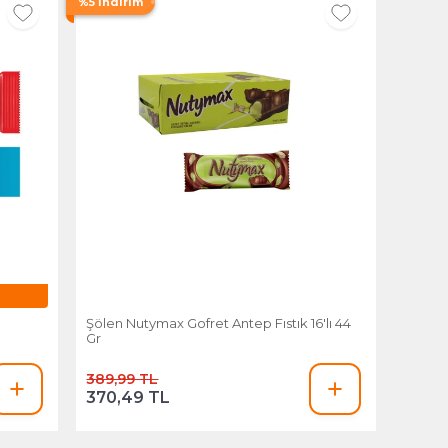
%5 İndirim
Şölen Nutymax Gofret Antep Fıstık 16'lı 44
Gr
389,99 TL
370,49 TL