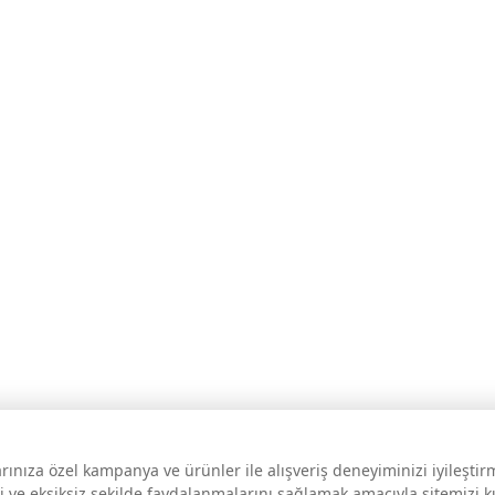
larınıza özel kampanya ve ürünler ile alışveriş deneyiminizi iyileşti
i ve eksiksiz şekilde faydalanmalarını sağlamak amacıyla sitemizi 