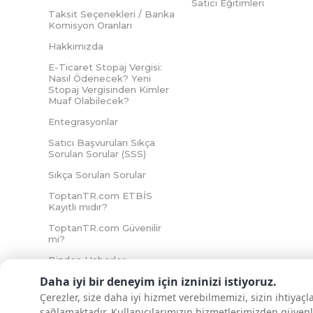
Satıcı Eğitimleri
Taksit Seçenekleri / Banka
Komisyon Oranları
Hakkımızda
E-Ticaret Stopaj Vergisi:
Nasıl Ödenecek? Yeni
Stopaj Vergisinden Kimler
Muaf Olabilecek?
Entegrasyonlar
Satıcı Başvuruları Sıkça
Sorulan Sorular (SSS)
Sıkça Sorulan Sorular
ToptanTR.com ETBİS
Kayıtlı mıdır?
ToptanTR.com Güvenilir
mi?
Bizden Haberler
Daha iyi bir deneyim için izninizi istiyoruz.
Çerezler, size daha iyi hizmet verebilmemizi, sizin ihtiyaç
sağlamaktadır. Kullanıcılarımızın hizmetlerimizden güvenl