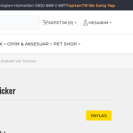
Müşteri Hizmetleri 0850 888 0 887
ToptanTR'de Satış Yap
SEPETIM (
0
)
HESABIM
K
GİYİM & AKSESUAR
PET SHOP
 Bebek Var Sticker
icker
PAYLAS