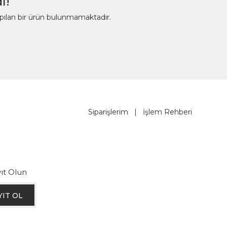
ı!
apılan bir ürün bulunmamaktadır.
Siparişlerim
|
İşlem Rehberi
ıt Olun
YIT OL