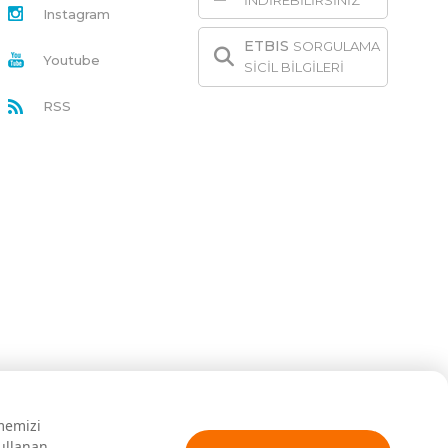
İNDİREBİLİRSİNİZ
Instagram
ETBIS
SORGULAMA
Youtube
SİCİL BİLGİLERİ
RSS
rmemizi
kullanan