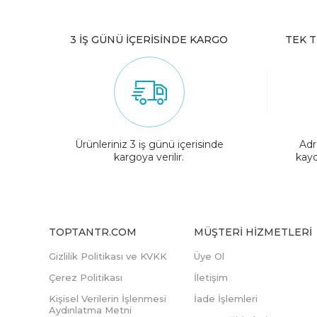
3 İŞ GÜNÜ İÇERİSİNDE KARGO
TEK T
Ürünleriniz 3 iş günü içerisinde
Adr
kargoya verilir.
kayd
TOPTANTR.COM
MÜŞTERI HIZMETLERI
Gizlilik Politikası ve KVKK
Üye Ol
Çerez Politikası
İletişim
Kişisel Verilerin İşlenmesi
İade İşlemleri
Aydınlatma Metni