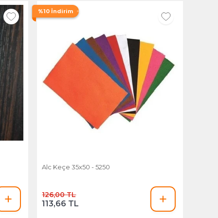
%10 İndirim
Alc Keçe 35x50 - 5250
126,00 TL
113,66 TL