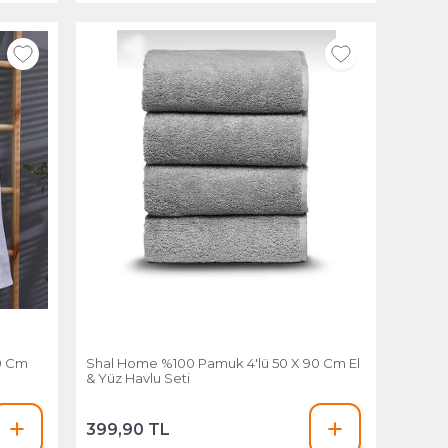
0 Cm
Shal Home %100 Pamuk 4'lü 50 X 90 Cm El
& Yüz Havlu Seti
399,90 TL