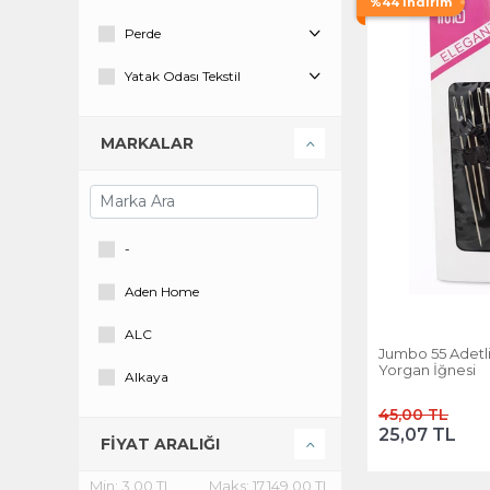
%44 İndirim
Perde
Yatak Odası Tekstil
MARKALAR
-
Aden Home
ALC
Jumbo 55 Adetli 
Yorgan İğnesi
Alkaya
45,00 TL
Bestka
25,07 TL
FİYAT ARALIĞI
Bingo
Min:
3,00 TL
Maks:
17.149,00 TL