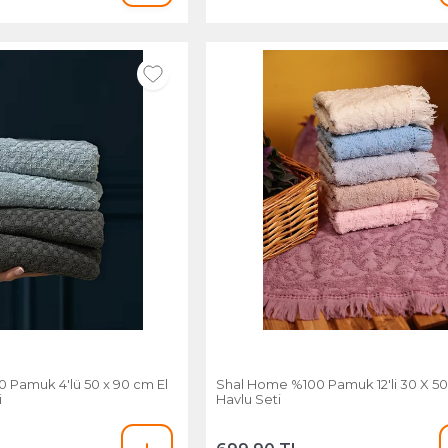
 Pamuk 4'lü 50 x 90 cm El
Shal Home %100 Pamuk 12'li 30 X 5
i
Havlu Seti