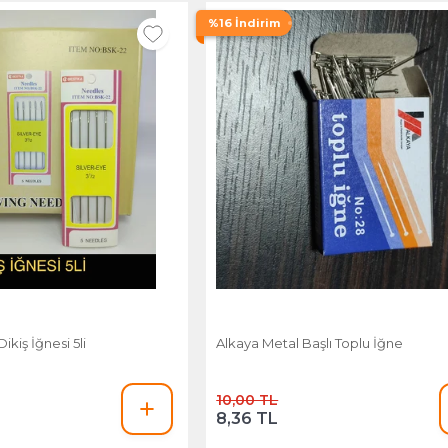
%16 İndirim
kiş İğnesi 5li
Alkaya Metal Başlı Toplu İğne
10,00 TL
8,36 TL