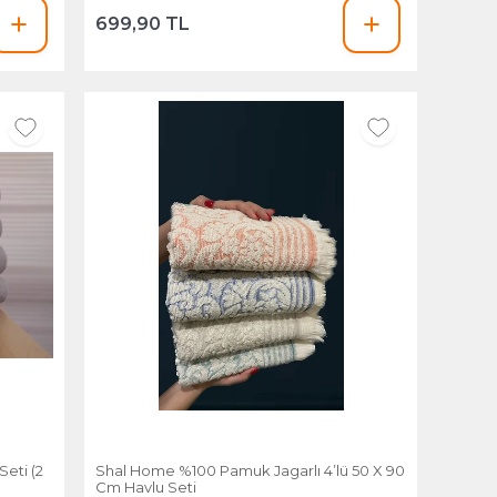
699,90 TL
eti (2
Shal Home %100 Pamuk Jagarlı 4’lü 50 X 90
Cm Havlu Seti