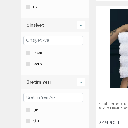
TR
TR
Merinos
P Parla
Cinsiyet
Private
Roll-up
Erkek
Shal Home
Kadın
Soi Home
Taksun
Üretim Yeri
Trix
YORKADESIGN
Shal Home %100
& Yüz Havlu Set
Çin
ÇİN
349,90 TL