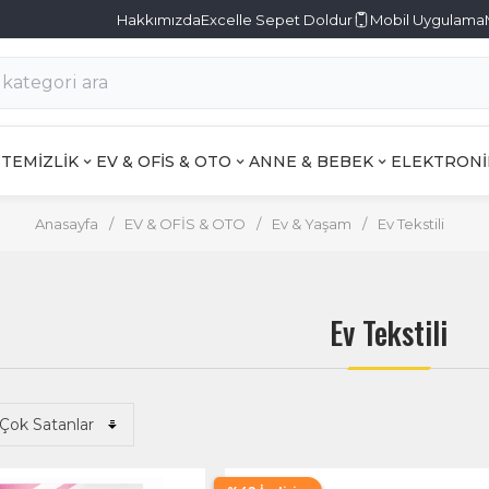
Hakkımızda
Excelle Sepet Doldur
Mobil Uygulama
TEMİZLİK
EV & OFİS & OTO
ANNE & BEBEK
ELEKTRONİ
Anasayfa
/
EV & OFİS & OTO
/
Ev & Yaşam
/
Ev Tekstili
Ev Tekstili