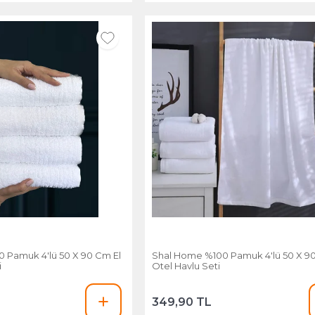
 Pamuk 4'lü 50 X 90 Cm El
Shal Home %100 Pamuk 4'lü 50 X 9
i
Otel Havlu Seti
349,90 TL