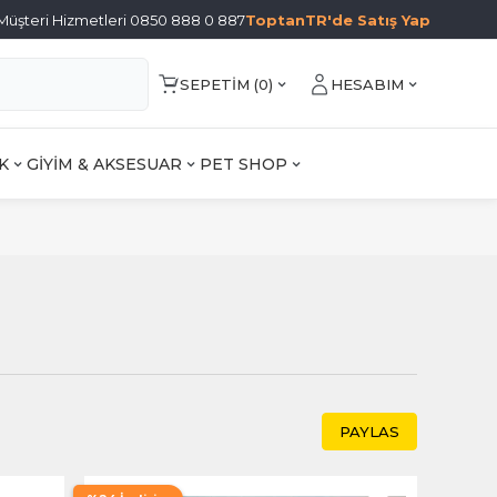
Müşteri Hizmetleri 0850 888 0 887
ToptanTR'de Satış Yap
SEPETIM (
0
)
HESABIM
K
GİYİM & AKSESUAR
PET SHOP
PAYLAS