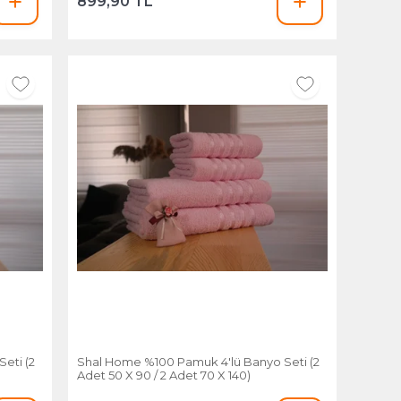
899,90 TL
eti (2
Shal Home %100 Pamuk 4'lü Banyo Seti (2
Adet 50 X 90 / 2 Adet 70 X 140)