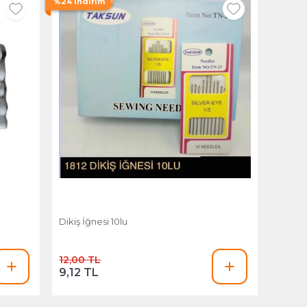
%24 İndirim
Dikiş İğnesi 10lu
12,00 TL
9,12 TL