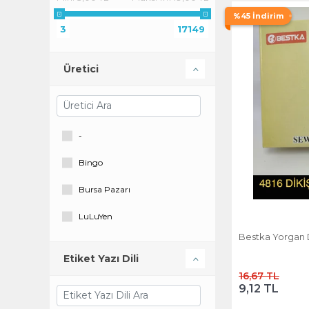
Burçin
%45 İndirim
3
17149
Delüx
DİREM
Üretici
DİYARI FIRSAT
Dolphin
-
Eratos
Bingo
Essa
Bursa Pazarı
Furndiy
LuLuYen
Hagiki
Bestka Yorgan Di
P Parla
İma
Etiket Yazı Dili
Shal Home
16,67 TL
Kullanatmarket
9,12 TL
Soi Home
Masis