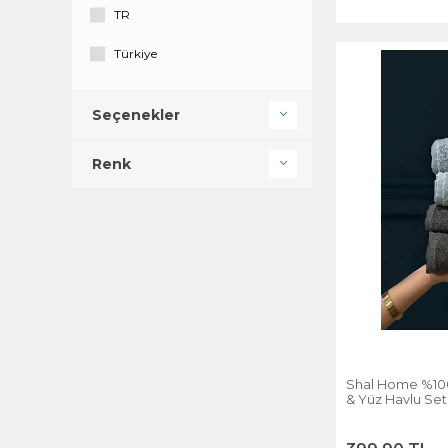
TR
Türkiye
TÜRKİYE
Seçenekler
Renk
Shal Home %100
& Yüz Havlu Set