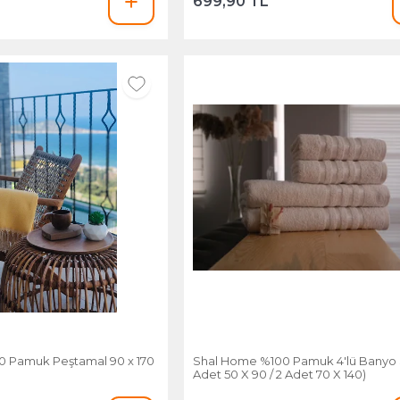
699,90 TL
 Pamuk Peştamal 90 x 170
Shal Home %100 Pamuk 4'lü Banyo S
Adet 50 X 90 / 2 Adet 70 X 140)