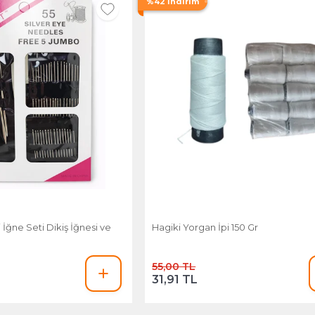
%42 İndirim
İğne Seti Dikiş İğnesi ve
Hagiki Yorgan İpi 150 Gr
55,00 TL
31,91 TL