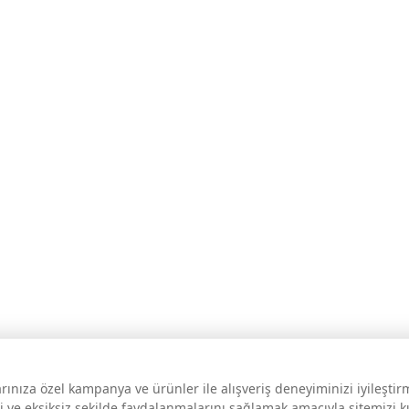
larınıza özel kampanya ve ürünler ile alışveriş deneyiminizi iyileşti
i ve eksiksiz şekilde faydalanmalarını sağlamak amacıyla sitemizi 