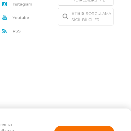
İNDİREBİLİRSİNİZ
Instagram
ETBIS
SORGULAMA
Youtube
SİCİL BİLGİLERİ
RSS
rmemizi
kullanan