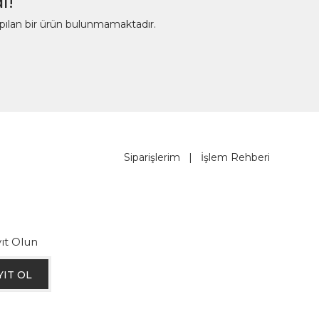
ı!
apılan bir ürün bulunmamaktadır.
Siparişlerim
|
İşlem Rehberi
ıt Olun
YIT OL