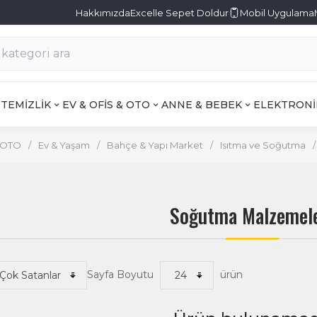
Hakkımızda
Excelle Sepet Doldur
Mobil Uygulama
TEMİZLİK
EV & OFİS & OTO
ANNE & BEBEK
ELEKTRONİ
& OTO
/
Ev & Yaşam
/
Bahçe & Yapı Market
/
Isıtma ve Soğutma
/
Soğutma Malzemele
Sayfa Boyutu
ürün