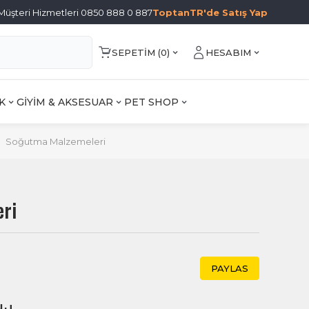
Müşteri Hizmetleri 0850 888 0 887
ToptanTR'de Satış Yap
SEPETIM (
0
)
HESABIM
K
GİYİM & AKSESUAR
PET SHOP
Soğutma Malzemeleri
ri
PAYLAS