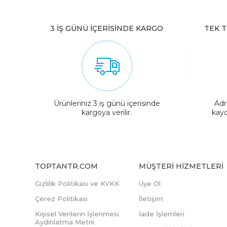
3 İŞ GÜNÜ İÇERİSİNDE KARGO
TEK T
Ürünleriniz 3 iş günü içerisinde
Adr
kargoya verilir.
kayd
TOPTANTR.COM
MÜŞTERI HIZMETLERI
Gizlilik Politikası ve KVKK
Üye Ol
Çerez Politikası
İletişim
Kişisel Verilerin İşlenmesi
İade İşlemleri
Aydınlatma Metni