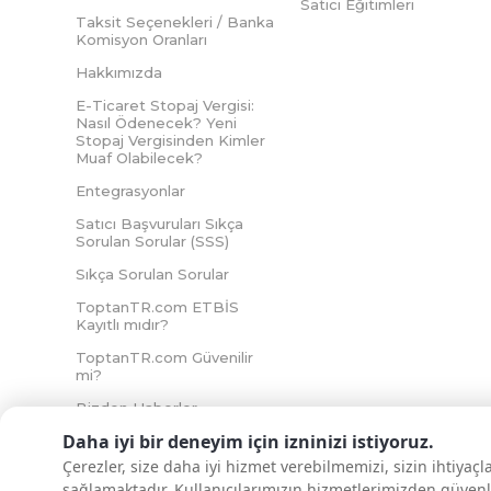
Satıcı Eğitimleri
Taksit Seçenekleri / Banka
Komisyon Oranları
Hakkımızda
E-Ticaret Stopaj Vergisi:
Nasıl Ödenecek? Yeni
Stopaj Vergisinden Kimler
Muaf Olabilecek?
Entegrasyonlar
Satıcı Başvuruları Sıkça
Sorulan Sorular (SSS)
Sıkça Sorulan Sorular
ToptanTR.com ETBİS
Kayıtlı mıdır?
ToptanTR.com Güvenilir
mi?
Bizden Haberler
Daha iyi bir deneyim için izninizi istiyoruz.
Çerezler, size daha iyi hizmet verebilmemizi, sizin ihtiyaç
sağlamaktadır. Kullanıcılarımızın hizmetlerimizden güvenl