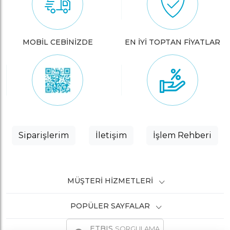
MOBİL CEBİNİZDE
EN İYİ TOPTAN FİYATLAR
Siparişlerim
İletişim
İşlem Rehberi
MÜŞTERI HIZMETLERI
POPÜLER SAYFALAR
ETBIS
SORGULAMA