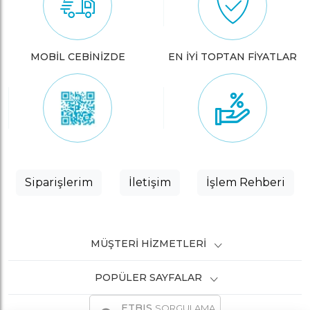
MOBİL CEBİNİZDE
EN İYİ TOPTAN FİYATLAR
Siparişlerim
İletişim
İşlem Rehberi
MÜŞTERI HIZMETLERI
POPÜLER SAYFALAR
ETBIS
SORGULAMA