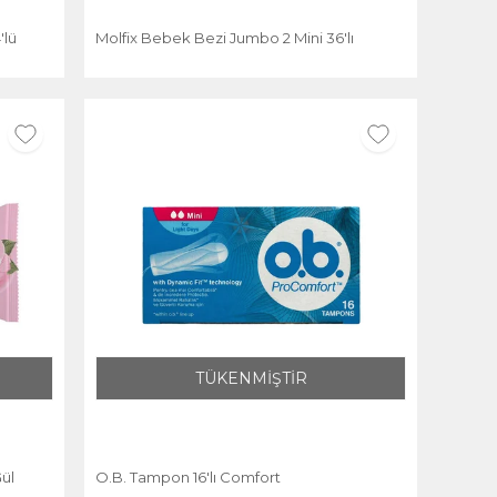
'lü
Molfix Bebek Bezi Jumbo 2 Mini 36'lı
TÜKENMİŞTİR
Gül
O.B. Tampon 16'lı Comfort