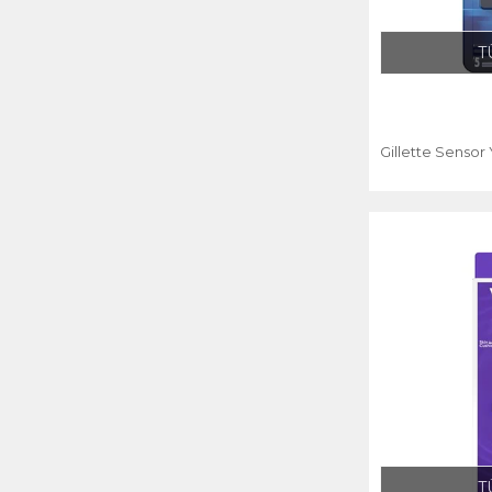
T
Gillette Sensor 
T