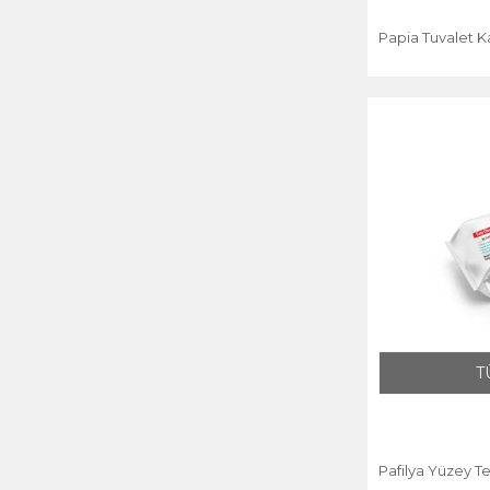
Papia Tuvalet K
T
Pafilya Yüzey Te