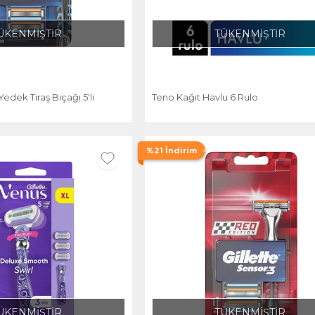
ÜKENMİŞTİR
TÜKENMİŞTİR
Yedek Tıraş Bıçağı 5'li
Teno Kağıt Havlu 6 Rulo
%21 İndirim
ÜKENMİŞTİR
TÜKENMİŞTİR