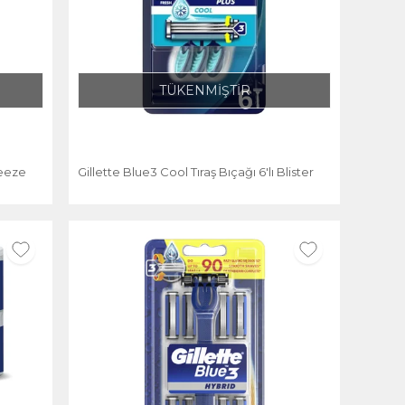
TÜKENMİŞTİR
reeze
Gillette Blue3 Cool Tıraş Bıçağı 6'lı Blister