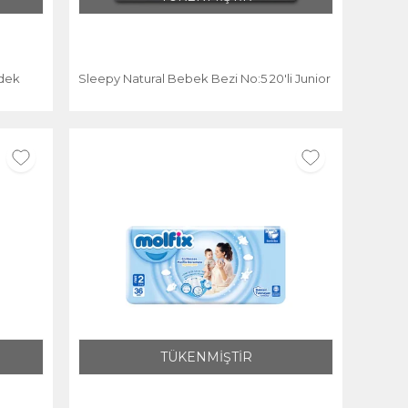
edek
Sleepy Natural Bebek Bezi No:5 20'li Junior
TÜKENMİŞTİR