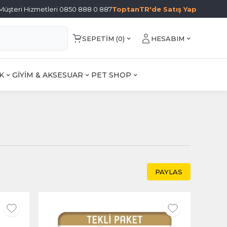
Müşteri Hizmetleri 0850 888 0 887
ToptanTR'de Satış Yap
SEPETIM (
0
)
HESABIM
K
GİYİM & AKSESUAR
PET SHOP
PAYLAS