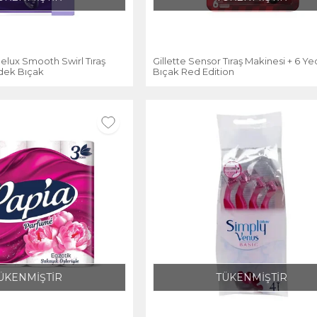
Delux Smooth Swirl Tıraş
Gillette Sensor Tıraş Makinesi + 6 Y
edek Bıçak
Bıçak Red Edition
ÜKENMİŞTİR
TÜKENMİŞTİR