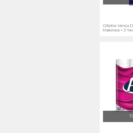
Gillette Venüs 
Makinesi + 3 Y
T