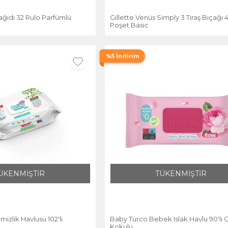
ağıdı 32 Rulo Parfümlü
Gillette Venüs Simply 3 Tıraş Bıçağı 4
Poşet Basic
%5 İndirim
ÜKENMİŞTİR
TÜKENMİŞTİR
mizlik Havlusu 102'li
Baby Turco Bebek Islak Havlu 90'lı 
Kokulu