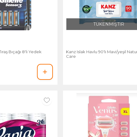
TÜKENMİŞTİR
Tıraş Bıçağı 8'li Yedek
Kanz Islak Havlu 90'lı Mavi/yeşil Natu
Care