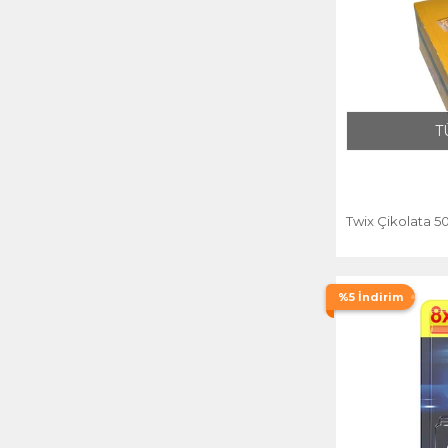
T
Twix Çikolata 50
%5 İndirim