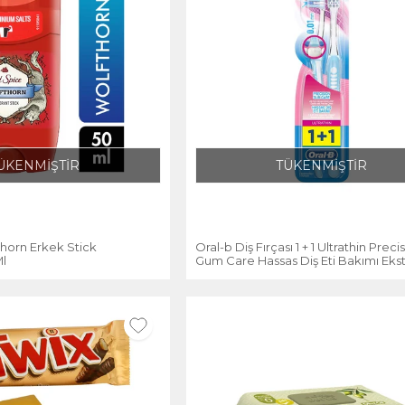
ÜKENMİŞTİR
TÜKENMİŞTİR
horn Erkek Stick
Oral-b Diş Fırçası 1 + 1 Ultrathin Preci
l
Gum Care Hassas Diş Eti Bakımı Ekst
Yumuşak