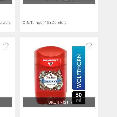
tarwars
O.B. Tampon 16'lı Comfort
TÜKENMİŞTİR