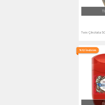
T
Twix Çikolata 50
%12 İndirim
T