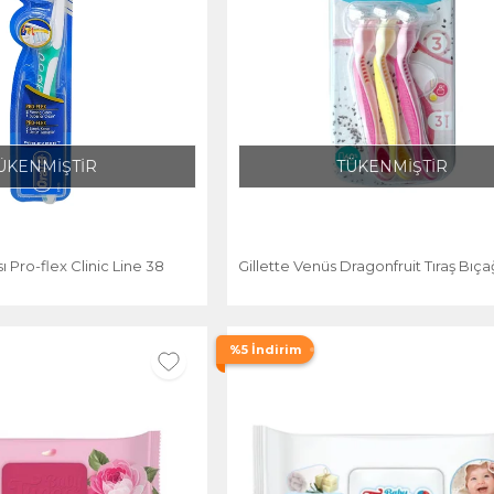
ÜKENMİŞTİR
TÜKENMİŞTİR
ı Pro-flex Clinic Line 38
Gillette Venüs Dragonfruit Tıraş Bıçağ
%5 İndirim