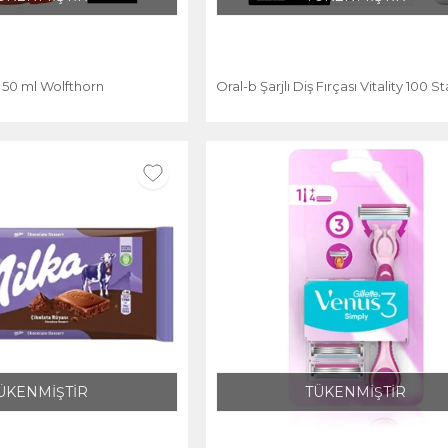
 50 ml Wolfthorn
Oral-b Şarjlı Diş Fırçası Vitality 100 S
ÜKENMİŞTİR
TÜKENMİŞTİR