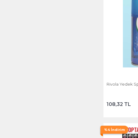
Rivola Yedek S
108,32 TL
%4 İndirim