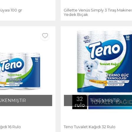
üyası 100 gr
Gillette Venüs Simply 3 Tıraş Makines
Yedek Bıçak
ÜKENMİŞTİR
TÜKENMİŞTİR
ğıdı 16 Rulo
Teno Tuvalet Kağıdı 32 Rulo