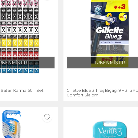
ÜKENMİŞTİR
TÜKENMİŞTİR
Satan Karma 60'lı Set
Gillette Blue 3 Tıraş Bıçağı 9 + 3'lü P
Comfort Slalom