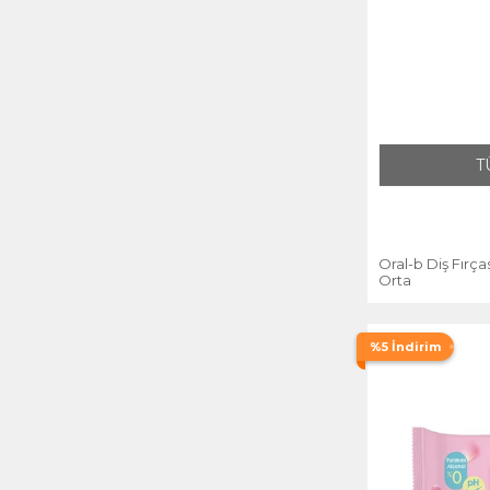
T
Oral-b Diş Fırças
Orta
%5 İndirim