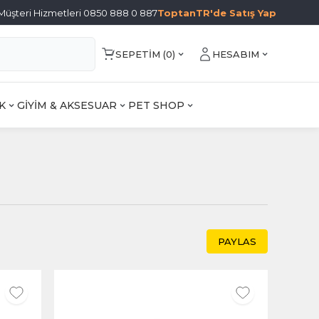
Müşteri Hizmetleri 0850 888 0 887
ToptanTR'de Satış Yap
SEPETIM (
0
)
HESABIM
K
GİYİM & AKSESUAR
PET SHOP
PAYLAS