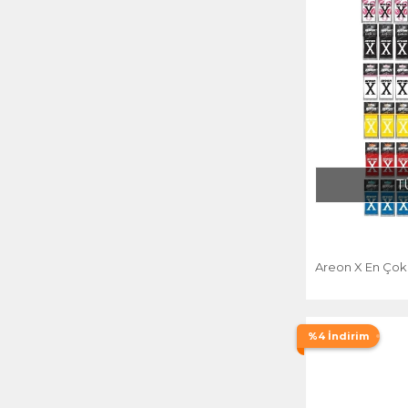
T
Areon X En Çok 
%4 İndirim