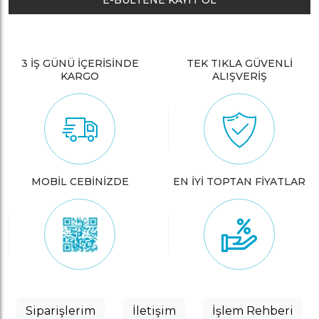
E-BÜLTENE KAYIT OL
3 İŞ GÜNÜ İÇERİSİNDE
TEK TIKLA GÜVENLİ
KARGO
ALIŞVERİŞ
MOBİL CEBİNİZDE
EN İYİ TOPTAN FİYATLAR
Siparişlerim
İletişim
İşlem Rehberi