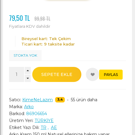
79,50 TL
99,98 TL
Fiyatlara KDV dahildir
Bireysel kart: Tek Çekim
Ticari kart: 9 taksite kadar
STOKTA YOK
SEPETE EKLE
PAYLAS
Satıcı:
KimeNeLazım
•
55 ürün daha
3,4
Marka:
Arko
Barkod:
86906654
Üretim Yeri:
TÜRKİYE
Etiket Yazı Dili:
TR
,
AE
Arko Krem 150 ml Naturel ellerinize bakım yapar