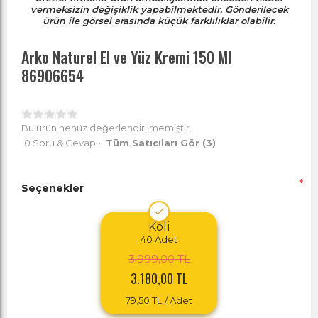
vermeksizin değişiklik yapabilmektedir. Gönderilecek
ürün ile görsel arasında küçük farklılıklar olabilir.
Arko Naturel El ve Yüz Kremi 150 Ml
86906654
Bu ürün henüz değerlendirilmemiştir.
0 Soru & Cevap
•
Tüm Satıcıları Gör
(3)
*
Seçenekler
Koli
40
Adet
3.999,00 TL
3.180,00 TL
79,50 TL
/ Adet