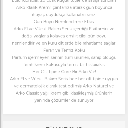
bulundurabilir; 20 cc’lik küçük tüplerde satışa sunulan
Arko Klasik Krem’i çantanıza atarak gün boyunca
ihtiyaç duydukça kullanabilirsiniz.
Gün Boyu Nemlendirme Etkisi
Arko El ve Vücut Bakım Serisi içerdiği E vitamini ve
doğal yağlarla kolayca emilir; cildi gün boyu
nemlendirir ve en kuru ciltlerde bile rahatlama sağlar.
Ferah ve Temiz Koku
Parfüm içermeyen serinin tüm ürünleri, sahip olduğu
ferah krem kokusuyla temiz bir his bırakır.
Her Cilt Tipine Göre Bir Arko Var!
Arko El ve Vücut Bakım Serisi’nde her cilt tipine uygun
ve dermatolojik olarak test edilmiş Arko Naturel ve
Arko Classic yağlı krem gibi klasikleşmiş ürünlerin
yanında çözümler de sunuyor