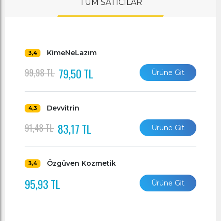
TÜM SATICILAR
KimeNeLazım
3,4
79,50 TL
99,98 TL
Ürüne Git
Devvitrin
4,3
83,17 TL
91,48 TL
Ürüne Git
Özgüven Kozmetik
3,4
95,93 TL
Ürüne Git