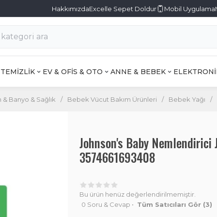
Hakkımızda
Excelle Sepet Doldur
Mobil Uygulama
TEMİZLİK
EV & OFİS & OTO
ANNE & BEBEK
ELEKTRONİ
& Banyo & Sağlık
/
Bebek Vücut Bakım Ürünleri
/
Bebek Yağı
/
Johnson's Baby Nemlendirici 
3574661693408
Bu ürün henüz değerlendirilmemiştir.
0 Soru & Cevap
•
Tüm Satıcıları Gör
(3)