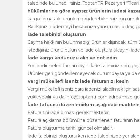
talebinde bulunabilirsiniz. ToptanTR Pazaryeri "Ticar
hükümlerine göre ayıpsız ürünlerin iadesi kazanılm
kargo firması ile ürünleri gönderebilmeniz için üretile
Bankanızın ödemeyi hesabınıza yansıtması birkaç gün
İade talebinizi oluşturun
Cayma hakkının bulunmadığı ürünler dışındaki tüm ürü
istediğiniz ürünü bulun ve iade oluştura tıklayın. İad
İade kargo kodunuzu alın ve not edin
Yönlendirmeleri tamamlayın. İade talebinize en geç 2
Ürünler geri gönderilemeyecek durumdaysa ya da satı
Vergi mükellefi iseniz iade faturanızı kesin
Vergi mükellefi iseniz para iadenizi alabilmek için s
yükleyebilir ya da
info@toptantr.com
adresimize gönd
İade faturası düzenlenirken aşağıdaki maddeler
Fatura tipi iade olması gerekmektedir.
Fatura açıklama bölümüne düzenlenen faturanın hangi 
Fatura oluşturma tarihi güncel olmalıdır.
İade talebinizi oluştururken iade talebinizde yer alan 