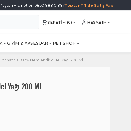
Müşteri Hizmetleri 0850 888 0 887
ToptanTR'de Satış Yap
SEPETIM (
0
)
HESABIM
K
GİYİM & AKSESUAR
PET SHOP
Johnson's Baby Nemlendirici Jel Yağı 200 Ml
Jel Yağı 200 Ml