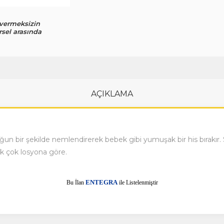
 vermeksizin
rsel arasında
AÇIKLAMA
oğun bir şekilde nemlendirerek bebek gibi yumuşak bir his bırakır. S
k çok losyona göre.
E
Bu İlan
NTEGRA
ile Listelenmiştir