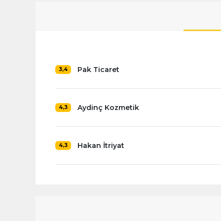
Pak Ticaret
3,4
Aydinç Kozmetik
4,3
Hakan İtriyat
4,3