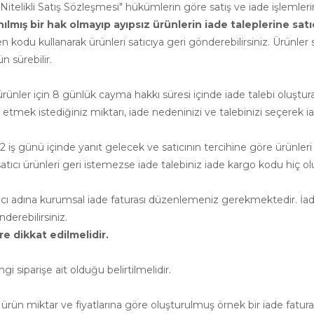
i Nitelikli Satış Sözleşmesi" hükümlerin göre satış ve iade işlemle
ış bir hak olmayıp ayıpsız ürünlerin iade taleplerine satıcının
n kodu kullanarak ürünleri satıcıya geri gönderebilirsiniz. Ürünler sa
 sürebilir.
nler için 8 günlük cayma hakkı süresi içinde iade talebi oluşturab
e etmek istediğiniz miktarı, iade nedeninizi ve talebinizi seçerek ia
 iş günü içinde yanıt gelecek ve satıcının tercihine göre ürünleri
cı ürünleri geri istemezse iade talebiniz iade kargo kodu hiç ol
atıcı adına kurumsal iade faturası düzenlemeniz gerekmektedir. İade
erebilirsiniz.
e dikkat edilmelidir.
siparişe ait olduğu belirtilmelidir.
ürün miktar ve fiyatlarına göre oluşturulmuş örnek bir iade faturası 