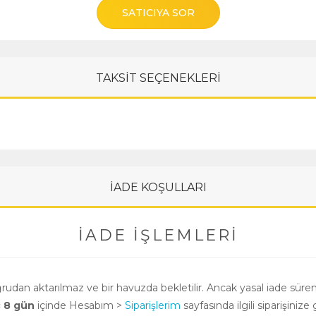
SATICIYA SOR
TAKSİT SEÇENEKLERİ
İADE KOŞULLARI
İADE İŞLEMLERI
oğrudan aktarılmaz ve bir havuzda bekletilir. Ancak yasal iade süre
ç 8 gün
içinde Hesabım >
Siparişlerim
sayfasında ilgili siparişinize 