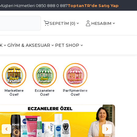
Müşteri Hizmetleri 0850 888 0 887
ToptanTR'de Satış Yap
SEPETIM (
0
)
HESABIM
K
GİYİM & AKSESUAR
PET SHOP
Marketlere
Eczanelere
Parfümerilere
Özel!
Özel!
Özel!