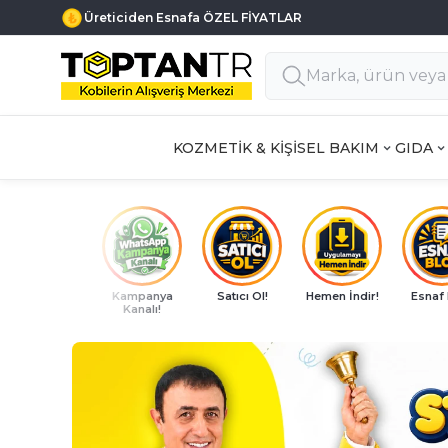
Haftanın 7 Günü MÜŞTERİ DESTEK
KOZMETİK & KİŞİSEL BAKIM
GIDA
Kampanya
Satıcı Ol!
Hemen İndir!
Esnaf
Kanalı!