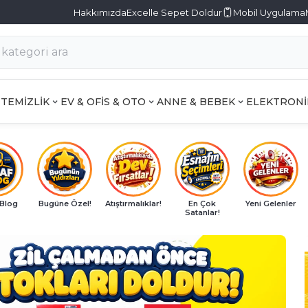
Hakkımızda
Excelle Sepet Doldur
Mobil Uygulama
TEMİZLİK
EV & OFİS & OTO
ANNE & BEBEK
ELEKTRONİ
 Blog
Bugüne Özel!
Atıştırmalıklar!
En Çok
Yeni Gelenler
Satanlar!