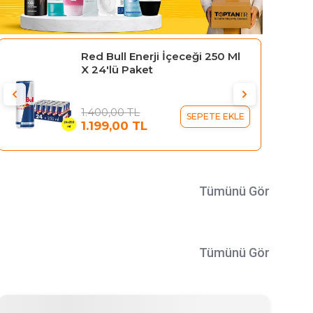
Gillette Blue 3 Tıraş Bıçağı 10'lu
Kartela Comfort Plus
329,95 TL
SEPETE EKLE
289,95 TL
Tümünü Gör
Tümünü Gör