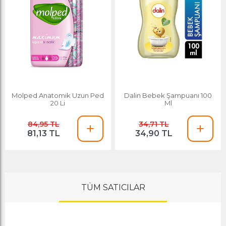
Molped Anatomik Uzun Ped
Dalin Bebek Şampuanı 100
20 Li
Ml
84,95 TL
34,71 TL
81,13 TL
34,90 TL
TÜM SATICILAR