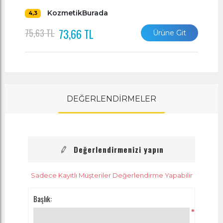
KozmetikBurada
4,3
73,66 TL
75,63 TL
Ürüne Git
DEĞERLENDİRMELER
Değerlendirmenizi yapın
Sadece Kayıtlı Müşteriler Değerlendirme Yapabilir
Başlık:
*