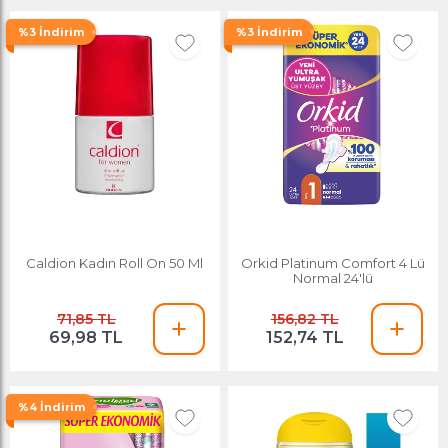
%3 İndirim
%3 İndirim
Caldion Kadın Roll On 50 Ml
Orkid Platinum Comfort 4 Lü
Normal 24'lü
71,85 TL
156,82 TL
69,98 TL
152,74 TL
%4 İndirim