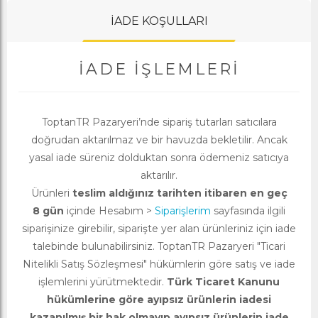
İADE KOŞULLARI
İADE İŞLEMLERI
ToptanTR Pazaryeri’nde sipariş tutarları satıcılara
doğrudan aktarılmaz ve bir havuzda bekletilir. Ancak
yasal iade süreniz dolduktan sonra ödemeniz satıcıya
aktarılır.
Ürünleri
teslim aldığınız tarihten itibaren en geç
8 gün
içinde Hesabım >
Siparişlerim
sayfasında ilgili
siparişinize girebilir, siparişte yer alan ürünleriniz için iade
talebinde bulunabilirsiniz. ToptanTR Pazaryeri "Ticari
Nitelikli Satış Sözleşmesi" hükümlerin göre satış ve iade
işlemlerini yürütmektedir.
Türk Ticaret Kanunu
hükümlerine göre ayıpsız ürünlerin iadesi
kazanılmış bir hak olmayıp ayıpsız ürünlerin iade