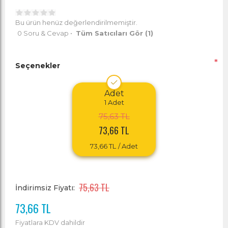
Bu ürün henüz değerlendirilmemiştir.
0 Soru & Cevap
•
Tüm Satıcıları Gör
(1)
*
Seçenekler
Adet
1
Adet
75,63 TL
73,66 TL
73,66 TL
/ Adet
75,63 TL
İndirimsiz Fiyatı:
73,66 TL
Fiyatlara KDV dahildir