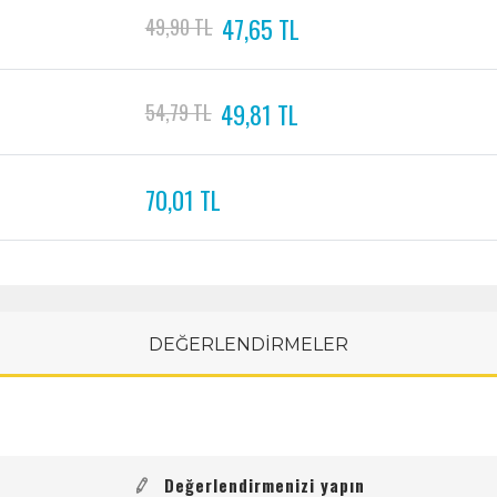
47,65 TL
49,90 TL
49,81 TL
54,79 TL
70,01 TL
DEĞERLENDİRMELER
Değerlendirmenizi yapın