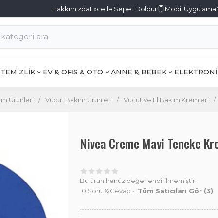
Hakkımızda
Excelle Sepet Doldur
Mobil Uygulama
TEMİZLİK
EV & OFİS & OTO
ANNE & BEBEK
ELEKTRONİ
ım Ürünleri
/
Vücut Bakım Ürünleri
/
Vücut ve El Bakım Kremleri
/
Nivea Creme Mavi Teneke K
Bu ürün henüz değerlendirilmemiştir.
0 Soru & Cevap
•
Tüm Satıcıları Gör
(3)