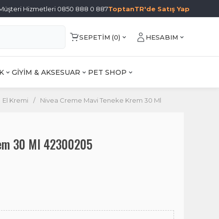
Müşteri Hizmetleri 0850 888 0 887
ToptanTR'de Satış Yap
SEPETIM (
0
)
HESABIM
K
GİYİM & AKSESUAR
PET SHOP
El Kremi
/
Nivea Creme Mavi Teneke Krem 30 Ml
rem 30 Ml 42300205