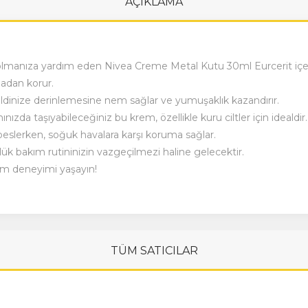
AÇIKLAMA
olmanıza yardım eden Nivea Creme Metal Kutu 30ml Eurcerit içeren 
adan korur.
dinize derinlemesine nem sağlar ve yumuşaklık kazandırır.
nızda taşıyabileceğiniz bu krem, özellikle kuru ciltler için idealdir.
beslerken, soğuk havalara karşı koruma sağlar.
nlük bakım rutininizin vazgeçilmezi haline gelecektir.
kım deneyimi yaşayın!
TÜM SATICILAR