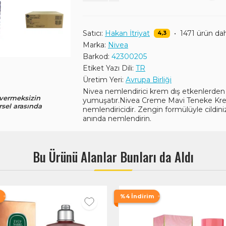
Satıcı:
Hakan İtriyat
•
1471 ürün da
4,3
Marka:
Nivea
Barkod:
42300205
Etiket Yazı Dili:
TR
Üretim Yeri:
Avrupa Birliği
Nivea nemlendirici krem dış etkenlerden z
 vermeksizin
yumuşatır.Nivea Creme Mavi Teneke Krem
rsel arasında
nemlendiricidir. Zengin formülüyle cildini
anında nemlendirin.
Bu Ürünü Alanlar Bunları da Aldı
%4 İndirim