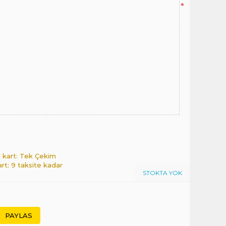
*
l kart: Tek Çekim
art: 9 taksite kadar
STOKTA YOK
PAYLAS