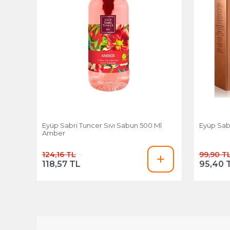
Eyüp Sabri Tuncer Sıvı Sabun 500 Ml
Eyüp Sab
Amber
124,16 TL
99,90 T
118,57 TL
95,40 