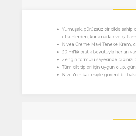
Yumuşak, pürüzsüz bir cilde sahip 
etkenlerden, kurumadan ve çatlam
Nivea
Creme Mavi Teneke Krem, cil
30 ml'lik pratik boyutuyla her an yanı
Zengin formülü sayesinde cildinizi 
Tüm cilt tipleri için uygun olup, gü
Nivea'nın kalitesiyle güvenli bir ba