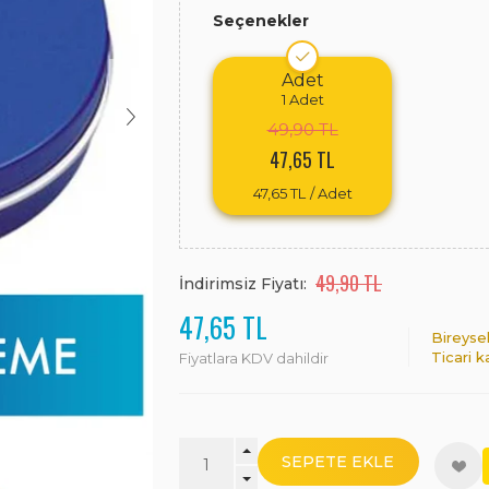
Seçenekler
Adet
1
Adet
49,90 TL
47,65 TL
47,65 TL
/ Adet
49,90 TL
İndirimsiz Fiyatı:
47,65 TL
Bireyse
Ticari k
Fiyatlara KDV dahildir
SEPETE EKLE