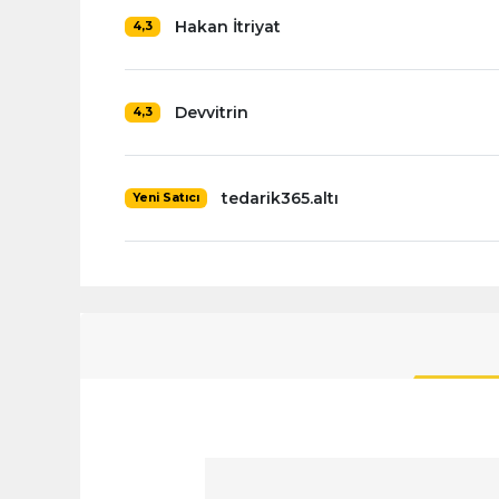
Hakan İtriyat
4,3
Devvitrin
4,3
tedarik365.altı
Yeni Satıcı