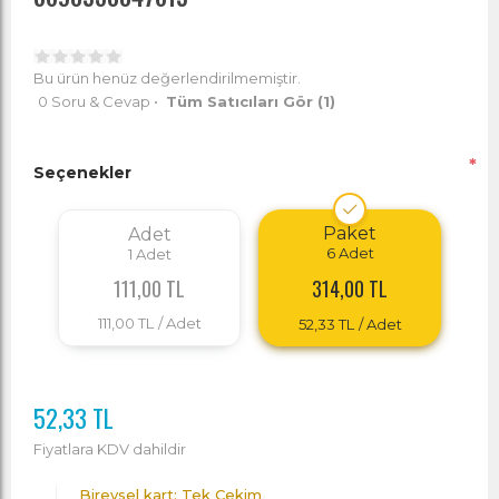
Bu ürün henüz değerlendirilmemiştir.
0 Soru & Cevap
•
Tüm Satıcıları Gör
(1)
*
Seçenekler
Paket
Adet
6
Adet
1
Adet
314,00 TL
111,00 TL
111,00 TL
/ Adet
52,33 TL
/ Adet
52,33 TL
Fiyatlara KDV dahildir
Bireysel kart: Tek Çekim