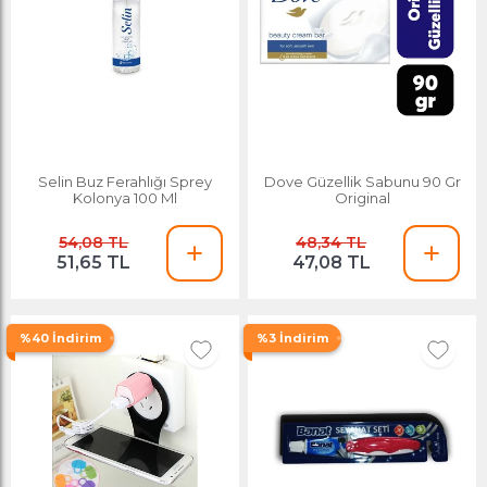
Selin Buz Ferahlığı Sprey
Dove Güzellik Sabunu 90 Gr
Kolonya 100 Ml
Original
54,08 TL
48,34 TL
51,65 TL
47,08 TL
%40 İndirim
%3 İndirim