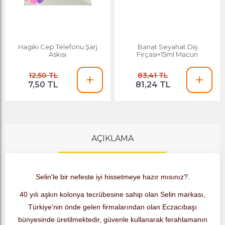
Hagiki Cep Telefonu Şarj
Banat Seyahat Diş
Askısı
Fırçası+15ml Macun
12,50 TL
83,41 TL
7,50 TL
81,24 TL
AÇIKLAMA
Selin'le bir nefeste iyi hissetmeye hazır mısınız?.
40 yılı aşkın kolonya tecrübesine sahip olan Selin markası,
Türkiye'nin önde gelen firmalarından olan Eczacıbaşı
bünyesinde üretilmektedir, güvenle kullanarak ferahlamanın