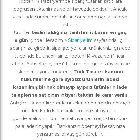
ToptanTR Pazaryeri’nde sipariş tutarları satıcılara
doğrudan aktarılmaz ve bir havuzda bekletilir. Ancak
yasal iade süreniz dolduktan sonra ödemeniz satıcıya
aktarılır.
Ürünleri
teslim aldığınız tarihten itibaren en geç
8 gün
içinde Hesabım >
Siparişlerim
sayfasında ilgili
siparişinize girebilir, siparişte yer alan ürünleriniz için iade
talebinde bulunabilirsiniz. ToptanTR Pazaryeri "Ticari
Nitelikli Satış Sözleşmesi" hükümlerin göre satış ve iade
işlemlerini yürütmektedir.
Türk Ticaret Kanunu
hükümlerine göre ayıpsız ürünlerin iadesi
kazanılmış bir hak olmayıp ayıpsız ürünlerin iade
taleplerine satıcının ihtiyari takdiri ile karar verilir.
Anlaşmalı kargo firması ile ürünleri gönderebilmeniz için
üretilen kodu kullanarak ürünleri satıcıya geri
gönderebilirsiniz. Ürünler satıcıya geri ulaştıktan sonra
para iadeniz yapılır. Bankanızın ödemeyi hesabınıza
yansıtması birkaç gün sürebilir.