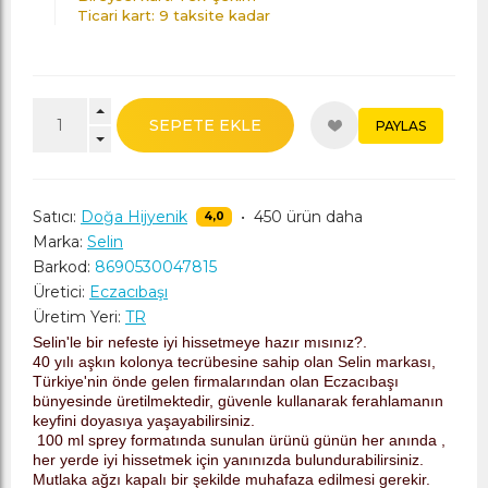
Ticari kart: 9 taksite kadar
SEPETE EKLE
PAYLAS
Satıcı:
Doğa Hijyenik
•
450 ürün daha
4,0
Marka:
Selin
Barkod:
8690530047815
Üretici:
Eczacıbaşı
Üretim Yeri:
TR
Selin'le bir nefeste iyi hissetmeye hazır mısınız?.
40 yılı aşkın kolonya tecrübesine sahip olan Selin markası,
Türkiye'nin önde gelen firmalarından olan Eczacıbaşı
bünyesinde üretilmektedir, güvenle kullanarak ferahlamanın
keyfini doyasıya yaşayabilirsiniz.
100 ml sprey formatında sunulan ürünü günün her anında ,
her yerde iyi hissetmek için yanınızda bulundurabilirsiniz.
Mutlaka ağzı kapalı bir şekilde muhafaza edilmesi gerekir.