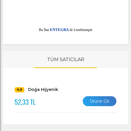
E
Bu İlan
NTEGRA
ile Listelenmiştir
TÜM SATICILAR
Doğa Hijyenik
4,0
52,33 TL
Ürüne Git