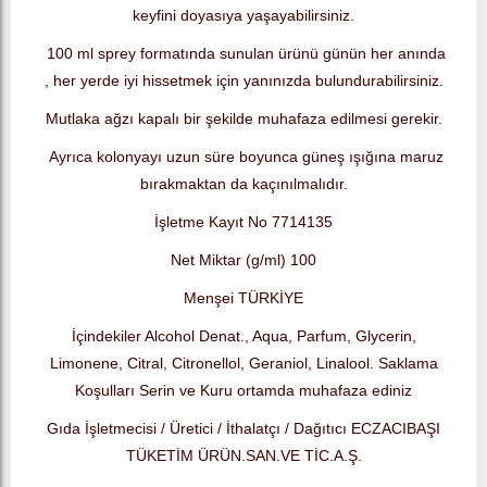
keyfini doyasıya yaşayabilirsiniz.
100 ml sprey formatında sunulan ürünü günün her anında
, her yerde iyi hissetmek için yanınızda bulundurabilirsiniz.
Mutlaka ağzı kapalı bir şekilde muhafaza edilmesi gerekir.
Ayrıca kolonyayı uzun süre boyunca güneş ışığına maruz
bırakmaktan da kaçınılmalıdır.
İşletme Kayıt No 7714135
Net Miktar (g/ml) 100
Menşei TÜRKİYE
İçindekiler Alcohol Denat., Aqua, Parfum, Glycerin,
Limonene, Citral, Citronellol, Geraniol, Linalool. Saklama
Koşulları Serin ve Kuru ortamda muhafaza ediniz
Gıda İşletmecisi / Üretici / İthalatçı / Dağıtıcı ECZACIBAŞI
TÜKETİM ÜRÜN.SAN.VE TİC.A.Ş.