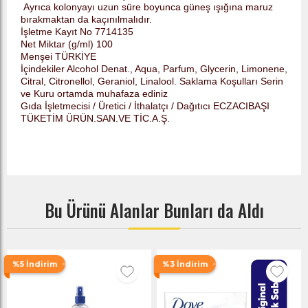
Ayrıca kolonyayı uzun süre boyunca güneş ışığına maruz
bırakmaktan da kaçınılmalıdır.
İşletme Kayıt No 7714135
Net Miktar (g/ml) 100
Menşei TÜRKİYE
İçindekiler Alcohol Denat., Aqua, Parfum, Glycerin, Limonene,
Citral, Citronellol, Geraniol, Linalool. Saklama Koşulları Serin
ve Kuru ortamda muhafaza ediniz
Gıda İşletmecisi / Üretici / İthalatçı / Dağıtıcı ECZACIBAŞI
TÜKETİM ÜRÜN.SAN.VE TİC.A.Ş.
Bu Ürünü Alanlar Bunları da Aldı
%5 İndirim
%3 İndirim