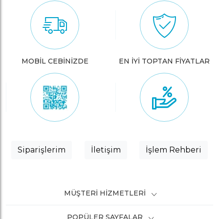
MOBİL CEBİNİZDE
EN İYİ TOPTAN FİYATLAR
Siparişlerim
İletişim
İşlem Rehberi
MÜŞTERI HIZMETLERI
POPÜLER SAYFALAR