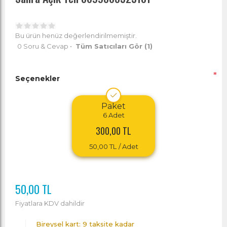
Bu ürün henüz değerlendirilmemiştir.
0 Soru & Cevap
•
Tüm Satıcıları Gör
(1)
*
Seçenekler
Paket
6
Adet
300,00 TL
50,00 TL
/ Adet
50,00 TL
Fiyatlara KDV dahildir
Bireysel kart: 9 taksite kadar