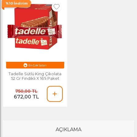
%10 İndirim
En Çok Satan
Esnafa Özel Fiyat
Tadelle Sütlü King Çikolata
52 Gr Fındıklı X 16'lı Paket
750,00 TL
672,00 TL
AÇIKLAMA