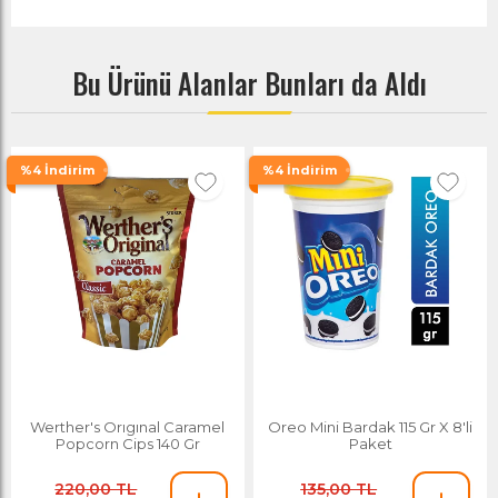
Bu Ürünü Alanlar Bunları da Aldı
%4 İndirim
%4 İndirim
Werther's Orıgınal Caramel
Oreo Mini Bardak 115 Gr X 8'li
Popcorn Cips 140 Gr
Paket
220,00 TL
135,00 TL