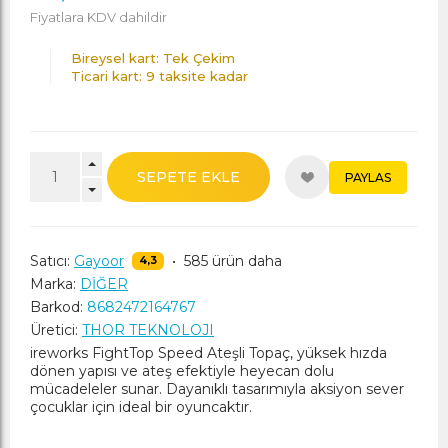
Fiyatlara KDV dahildir
Bireysel kart: Tek Çekim
Ticari kart: 9 taksite kadar
SEPETE EKLE
PAYLAS
Satıcı:
Gayoor
•
585 ürün daha
4,3
Marka:
DİĞER
Barkod:
8682472164767
Üretici:
THOR TEKNOLOJI
ireworks FightTop Speed Ateşli Topaç, yüksek hızda
dönen yapısı ve ateş efektiyle heyecan dolu
mücadeleler sunar. Dayanıklı tasarımıyla aksiyon sever
çocuklar için ideal bir oyuncaktır.