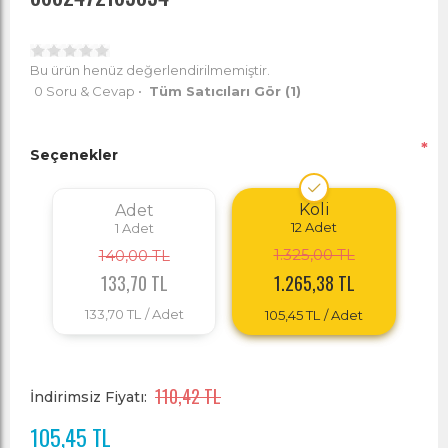
Bu ürün henüz değerlendirilmemiştir.
0 Soru & Cevap
•
Tüm Satıcıları Gör
(1)
*
Seçenekler
Koli
Adet
12
Adet
1
Adet
1.325,00 TL
140,00 TL
133,70 TL
1.265,38 TL
133,70 TL
/ Adet
105,45 TL
/ Adet
110,42 TL
İndirimsiz Fiyatı:
105,45 TL