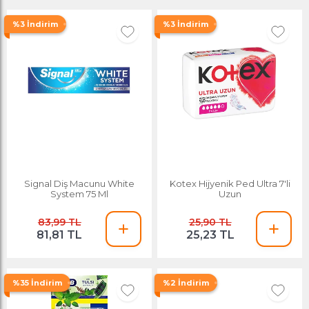
%3 İndirim
%3 İndirim
Signal Diş Macunu White
Kotex Hijyenik Ped Ultra 7'li
System 75 Ml
Uzun
83,99 TL
25,90 TL
81,81 TL
25,23 TL
%35 İndirim
%2 İndirim