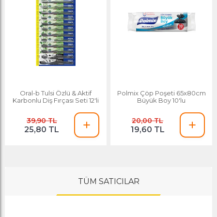
Oral-b Tulsi Özlü & Aktif
Polmix Çöp Poşeti 65x80cm
Karbonlu Diş Fırçası Seti 12'li
Büyük Boy 10'lu
39,90 TL
20,00 TL
25,80 TL
19,60 TL
TÜM SATICILAR