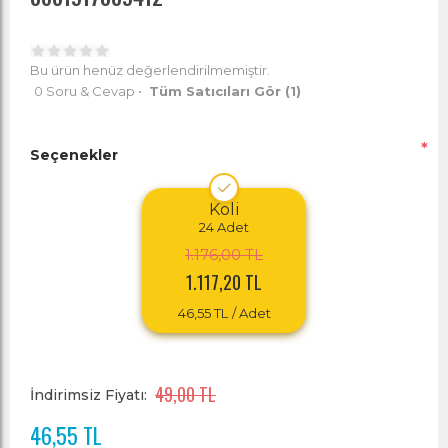
Bu ürün henüz değerlendirilmemiştir.
0 Soru & Cevap
•
Tüm Satıcıları Gör
(1)
*
Seçenekler
Koli
24
Adet
1.176,00 TL
1.117,20 TL
46,55 TL
/ Adet
49,00 TL
İndirimsiz Fiyatı:
46,55 TL