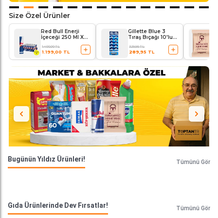
Size Özel Ürünler
Red Bull Enerji
Gillette Blue 3
İçeceği 250 Ml X
Tıraş Bıçağı 10'lu
24'lü Paket
Kartela Comfort
1.400,00 TL
329,95 TL
Plus
1.199,00 TL
289,95 TL
Bugünün Yıldız Ürünleri!
Tümünü Gör
Gıda Ürünlerinde Dev Fırsatlar!
Tümünü Gör