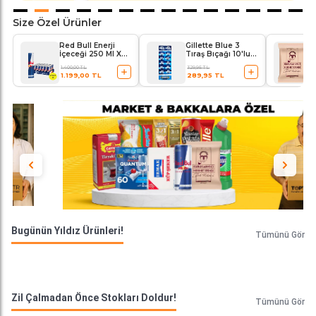
Size Özel Ürünler
Red Bull Enerji
Gillette Blue 3
İçeceği 250 Ml X
Tıraş Bıçağı 10'lu
24'lü Paket
Kartela Comfort
1.400,00 TL
329,95 TL
Plus
1.199,00 TL
289,95 TL
Bugünün Yıldız Ürünleri!
Tümünü Gör
Zil Çalmadan Önce Stokları Doldur!
Tümünü Gör