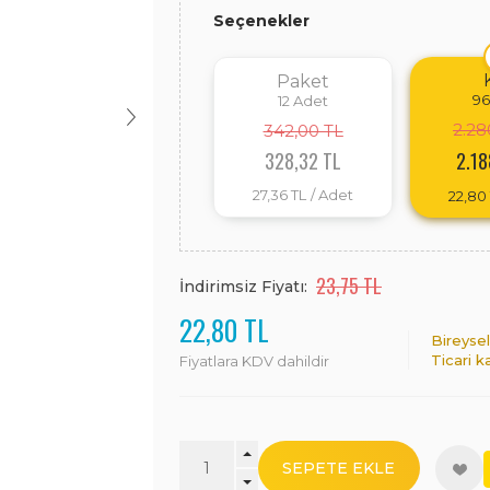
Seçenekler
Paket
96
12
Adet
2.28
342,00 TL
328,32 TL
2.18
27,36 TL
/ Adet
22,80
23,75 TL
İndirimsiz Fiyatı:
22,80 TL
Bireyse
Ticari k
Fiyatlara KDV dahildir
SEPETE EKLE