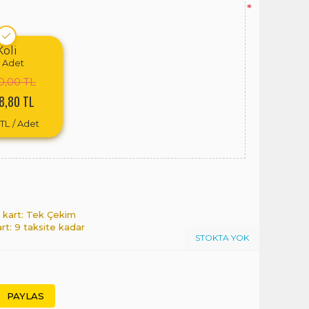
*
Koli
Adet
0,00 TL
8,80 TL
 TL
/ Adet
l kart: Tek Çekim
art: 9 taksite kadar
STOKTA YOK
PAYLAS