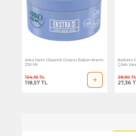
Arko Nem Gliserinli Onarıcı Bakım Kremi
Bebeto D
250 Ml
Çilek Van
124,16 TL
28,50 T
118,57 TL
27,36 