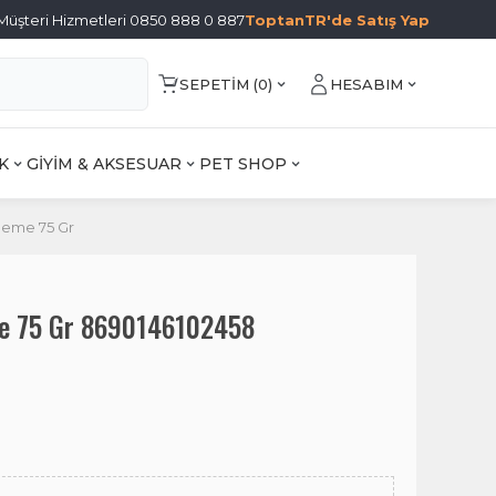
Müşteri Hizmetleri 0850 888 0 887
ToptanTR'de Satış Yap
SEPETIM (
0
)
HESABIM
K
GİYİM & AKSESUAR
PET SHOP
leme 75 Gr
me 75 Gr 8690146102458