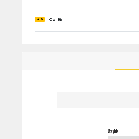
Gel Bi
4,6
Başlık: