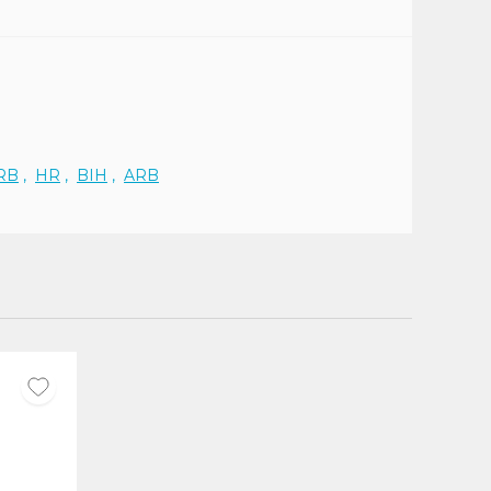
RB
,
HR
,
BIH
,
ARB