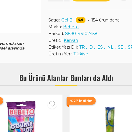
Satıcı:
Gel Bi
•
154 ürün daha
4,6
Marka:
Bebeto
Barkod:
8690146102458
Üretici:
Kervan
 vermeksizin
Etiket Yazı Dili:
TR
,
D
,
ES
,
NL
,
SE
,
S
rsel arasında
Üretim Yeri:
Türkiye
Bu Ürünü Alanlar Bunları da Aldı
%27 İndirim