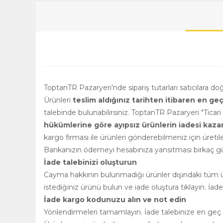
ToptanTR Pazaryeri’nde sipariş tutarları satıcılara d
Ürünleri
teslim aldığınız tarihten itibaren en ge
talebinde bulunabilirsiniz. ToptanTR Pazaryeri "Ticar
hükümlerine göre ayıpsız ürünlerin iadesi kazanılm
kargo firması ile ürünleri gönderebilmeniz için üretile
Bankanızın ödemeyi hesabınıza yansıtması birkaç gün
İade talebinizi oluşturun
Cayma hakkının bulunmadığı ürünler dışındaki tüm ürü
istediğiniz ürünü bulun ve iade oluştura tıklayın. İad
İade kargo kodunuzu alın ve not edin
Yönlendirmeleri tamamlayın. İade talebinize en geç 2