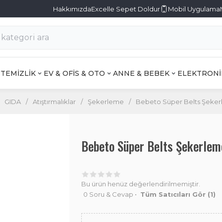
Hakkımızda
Excelle Sepet Doldur
Mobil Uygulama
TEMİZLİK
EV & OFİS & OTO
ANNE & BEBEK
ELEKTRONİ
GIDA
/
Atıştırmalıklar
/
Şekerleme
/
Bebeto Süper Belts Şeker
Bebeto Süper Belts Şekerle
Bu ürün henüz değerlendirilmemiştir.
0 Soru & Cevap
•
Tüm Satıcıları Gör
(1)