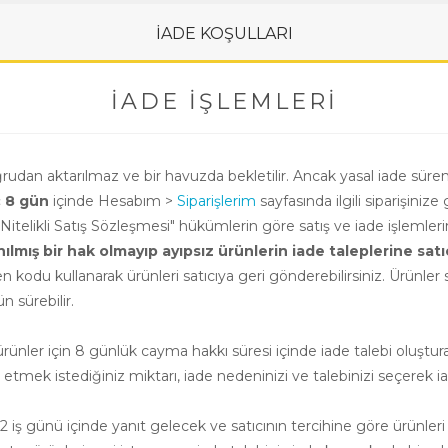
İADE KOŞULLARI
İADE İŞLEMLERI
oğrudan aktarılmaz ve bir havuzda bekletilir. Ancak yasal iade süre
ç 8 gün
içinde Hesabım >
Siparişlerim
sayfasında ilgili siparişinize 
i Nitelikli Satış Sözleşmesi" hükümlerin göre satış ve iade işlemle
ış bir hak olmayıp ayıpsız ürünlerin iade taleplerine satıcının
n kodu kullanarak ürünleri satıcıya geri gönderebilirsiniz. Ürünler sa
 sürebilir.
nler için 8 günlük cayma hakkı süresi içinde iade talebi oluşturab
e etmek istediğiniz miktarı, iade nedeninizi ve talebinizi seçerek ia
 iş günü içinde yanıt gelecek ve satıcının tercihine göre ürünleri