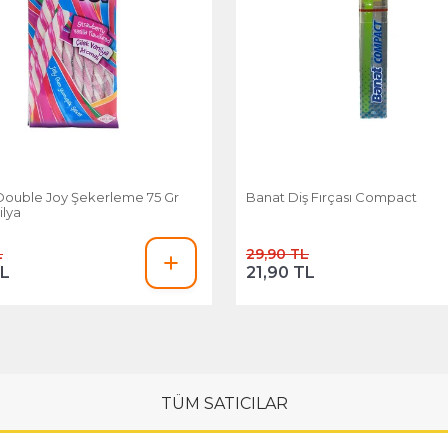
ouble Joy Şekerleme 75 Gr
Banat Diş Fırçası Compact
ilya
L
29,90 TL
TL
21,90 TL
TÜM SATICILAR