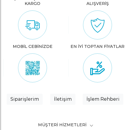
KARGO
ALIŞVERİŞ
MOBİL CEBİNİZDE
EN İYİ TOPTAN FİYATLAR
Siparişlerim
İletişim
İşlem Rehberi
MÜŞTERI HIZMETLERI