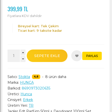
399,99 TL
Fiyatlara KDV dahildir
Bireysel kart: Tek Çekim
Ticari kart: 9 taksite kadar
SEPETE EKLE
PAYLAS
Satıcı:
Stokta
•
8 ürün daha
4,6
Marka:
HUNCA
Barkod:
8690973020635
Üretici:
Hunca
Cinsiyet:
Erkek
Üretim Yeri:
TR
Jagler Edt Parfüm 50ml + Deodorant 100ml Set