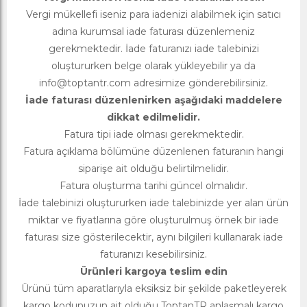
Vergi mükellefi iseniz para iadenizi alabilmek için satıcı
adına kurumsal iade faturası düzenlemeniz
gerekmektedir. İade faturanızı iade talebinizi
oluştururken belge olarak yükleyebilir ya da
info@toptantr.com
adresimize gönderebilirsiniz.
İade faturası düzenlenirken aşağıdaki maddelere
dikkat edilmelidir.
Fatura tipi iade olması gerekmektedir.
Fatura açıklama bölümüne düzenlenen faturanın hangi
siparişe ait olduğu belirtilmelidir.
Fatura oluşturma tarihi güncel olmalıdır.
İade talebinizi oluştururken iade talebinizde yer alan ürün
miktar ve fiyatlarına göre oluşturulmuş örnek bir iade
faturası size gösterilecektir, aynı bilgileri kullanarak iade
faturanızı kesebilirsiniz.
Ürünleri kargoya teslim edin
Ürünü tüm aparatlarıyla eksiksiz bir şekilde paketleyerek
kargo kodunuzun ait olduğu ToptanTR anlaşmalı kargo