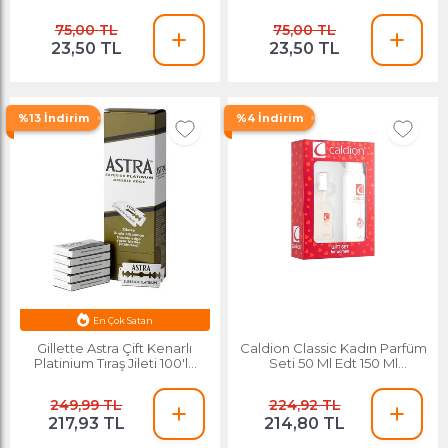
Kahve 10 Ml
Böğürtlen 10 Ml
75,00 TL
75,00 TL
23,50 TL
23,50 TL
%13 İndirim
%4 İndirim
En Çok Satan
Esnafa Özel Fiyat
Gillette Astra Çift Kenarlı
Caldion Classic Kadın Parfüm
Platinium Tıraş Jileti 100'lü
Seti 50 Ml Edt 150 Ml
Double Edge
Deodorant
249,99 TL
224,92 TL
217,93 TL
214,80 TL