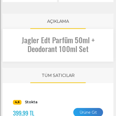
AÇIKLAMA
Jagler Edt Parfüm 50ml +
Deodorant 100ml Set
TÜM SATICILAR
Stokta
4,6
399,99 TL
Ürüne Git