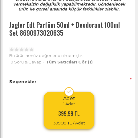
vermeksizin değişiklik yapabilmektedir. Gönderilecek
ürün ile görsel arasında küçük farklılıklar olabilir.
Jagler Edt Parfüm 50ml + Deodorant 100ml
Set 8690973020635
Bu ürün henüz değerlendirilmemiştir.
0 Soru & Cevap
•
Tüm Satıcıları Gör
(1)
*
Seçenekler
Adet
1
Adet
399,99 TL
399,99 TL
/ Adet