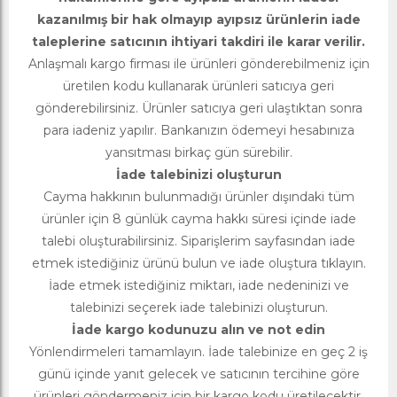
kazanılmış bir hak olmayıp ayıpsız ürünlerin iade
taleplerine satıcının ihtiyari takdiri ile karar verilir.
Anlaşmalı kargo firması ile ürünleri gönderebilmeniz için
üretilen kodu kullanarak ürünleri satıcıya geri
gönderebilirsiniz. Ürünler satıcıya geri ulaştıktan sonra
para iadeniz yapılır. Bankanızın ödemeyi hesabınıza
yansıtması birkaç gün sürebilir.
İade talebinizi oluşturun
Cayma hakkının bulunmadığı ürünler dışındaki tüm
ürünler için 8 günlük cayma hakkı süresi içinde iade
talebi oluşturabilirsiniz. Siparişlerim sayfasından iade
etmek istediğiniz ürünü bulun ve iade oluştura tıklayın.
İade etmek istediğiniz miktarı, iade nedeninizi ve
talebinizi seçerek iade talebinizi oluşturun.
İade kargo kodunuzu alın ve not edin
Yönlendirmeleri tamamlayın. İade talebinize en geç 2 iş
günü içinde yanıt gelecek ve satıcının tercihine göre
ürünleri göndermeniz için bir kargo kodu üretilecektir.