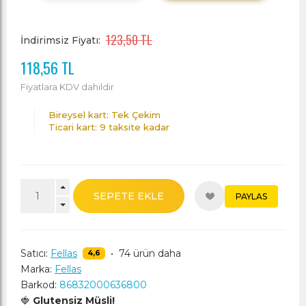
123,50 TL
İndirimsiz Fiyatı:
118,56 TL
Fiyatlara KDV dahildir
Bireysel kart: Tek Çekim
Ticari kart: 9 taksite kadar
SEPETE EKLE
PAYLAS
Satıcı:
Fellas
•
74 ürün daha
4,6
Marka:
Fellas
Barkod:
86832000636800
🍓
Glutensiz Müsli!