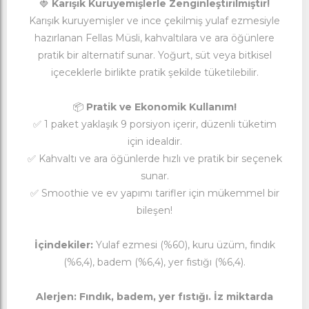
🍓
Karışık Kuruyemişlerle Zenginleştirilmiştir!
Karışık kuruyemişler ve ince çekilmiş yulaf ezmesiyle
hazırlanan Fellas Müsli, kahvaltılara ve ara öğünlere
pratik bir alternatif sunar. Yoğurt, süt veya bitkisel
içeceklerle birlikte pratik şekilde tüketilebilir.
📦
Pratik ve Ekonomik Kullanım!
✅ 1 paket yaklaşık 9 porsiyon içerir, düzenli tüketim
için idealdir.
✅ Kahvaltı ve ara öğünlerde hızlı ve pratik bir seçenek
sunar.
✅ Smoothie ve ev yapımı tarifler için mükemmel bir
bileşen!
İçindekiler:
Yulaf ezmesi (%60), kuru üzüm, fındık
(%6,4), badem (%6,4), yer fıstığı (%6,4).
Alerjen: Fındık, badem, yer fıstığı. İz miktarda