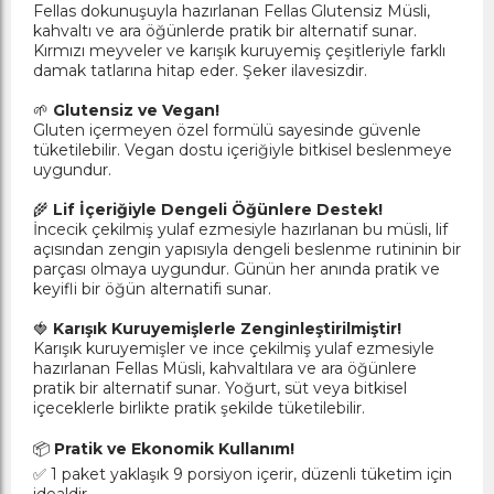
Fellas dokunuşuyla hazırlanan Fellas Glutensiz Müsli,
kahvaltı ve ara öğünlerde pratik bir alternatif sunar.
Kırmızı meyveler ve karışık kuruyemiş çeşitleriyle farklı
damak tatlarına hitap eder. Şeker ilavesizdir.
🌱
Glutensiz ve Vegan!
Gluten içermeyen özel formülü sayesinde güvenle
tüketilebilir. Vegan dostu içeriğiyle bitkisel beslenmeye
uygundur.
🌾
Lif İçeriğiyle Dengeli Öğünlere Destek!
İncecik çekilmiş yulaf ezmesiyle hazırlanan bu müsli, lif
açısından zengin yapısıyla dengeli beslenme rutininin bir
parçası olmaya uygundur. Günün her anında pratik ve
keyifli bir öğün alternatifi sunar.
🍓
Karışık Kuruyemişlerle Zenginleştirilmiştir!
Karışık kuruyemişler ve ince çekilmiş yulaf ezmesiyle
hazırlanan Fellas Müsli, kahvaltılara ve ara öğünlere
pratik bir alternatif sunar. Yoğurt, süt veya bitkisel
içeceklerle birlikte pratik şekilde tüketilebilir.
📦
Pratik ve Ekonomik Kullanım!
✅ 1 paket yaklaşık 9 porsiyon içerir, düzenli tüketim için