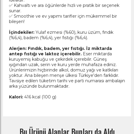
idealdir.
✅ Kahvaltı ve ara öğünlerde hızlı ve pratik bir seçenek
sunar.
✅ Smoothie ve ev yapımı tarifler için mükemmel bir
bileşen!
İçindekiler:
Yulaf ezmesi (%60), kuru üzüm, fındık
(%6,4), badem (%6,4), yer fıstığı (%6,4).
Alerjen: Fındık, badem, yer fıstığı. İz miktarda
antep fıstığı ve laktoz içerebilir.
Eser miktarda
kuruyemiş kabuğu ve çekirdek içerebilir. Güneş
ışığından uzak, serin ve kuru yerde muhafaza ediniz.
Ürünlerimizin hiçbirinde alkol, domuz yağı ve katkıları
yoktur. Ana bileşen menşe ülkesi Türkiye'den farklıdır.
Tavsiye edilen tüketim tarihi ve parti numarası ambalajın
arka yüzünde bulunmaktadır.
Kalori:
416 kcal (100 g)
Bu Ürünü Alanlar Bunları da Aldı