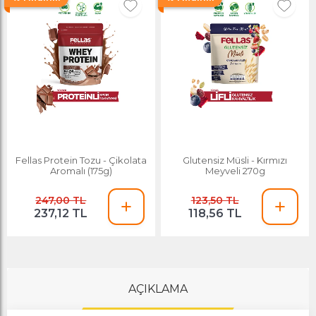
Fellas Protein Tozu - Çikolata
Glutensiz Müsli - Kırmızı
Aromalı (175g)
Meyveli 270g
247,00 TL
123,50 TL
237,12 TL
118,56 TL
AÇIKLAMA