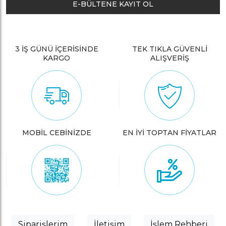
E-BÜLTENE KAYIT OL
3 İŞ GÜNÜ İÇERİSİNDE
TEK TIKLA GÜVENLİ
KARGO
ALIŞVERİŞ
MOBİL CEBİNİZDE
EN İYİ TOPTAN FİYATLAR
Siparişlerim
İletişim
İşlem Rehberi