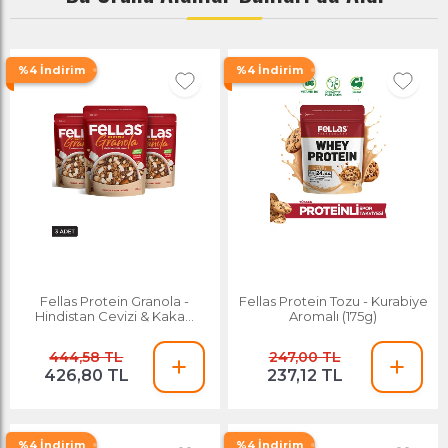
%4 İndirim
%4 İndirim
Fellas Protein Granola -
Fellas Protein Tozu - Kurabiye
Hindistan Cevizi & Kakao
Aromalı (175g)
270g - 3'lü Paket
444,58 TL
247,00 TL
426,80 TL
237,12 TL
%4 İndirim
%4 İndirim