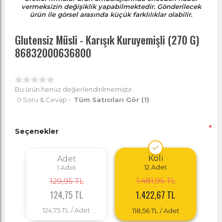
vermeksizin değişiklik yapabilmektedir. Gönderilecek
ürün ile görsel arasında küçük farklılıklar olabilir.
Glutensiz Müsli - Karışık Kuruyemişli (270 G)
86832000636800
Bu ürün henüz değerlendirilmemiştir.
0 Soru & Cevap
•
Tüm Satıcıları Gör
(1)
*
Seçenekler
Koli
Adet
12
Adet
1
Adet
1.481,95 TL
129,95 TL
124,75 TL
1.422,67 TL
124,75 TL
/ Adet
118,56 TL
/ Adet