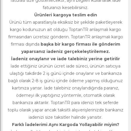
faturası size gösterilecektir, aynı bilgileri kullanarak iade
faturanızı kesebilirsiniz.
Ürünleri kargoya teslim edin
Ürünü tüm aparatlarıyla eksiksiz bir şekilde paketleyerek
kargo kodunuzun ait olduğu ToptanTR anlaşmalı kargo
firmasından ücretsiz gönderin. ToptanTR anlaşmalı kargo
firması dışında
başka bir kargo firması ile gönderim
yaparsanız iadeniz gerçekeleştirilemez.
İadeniz onaylanır ve iade talebiniz yerine getirilir
İade ettiğiniz ürünün ücret iade süreci, ürünün satıcıya
ulaştığı takdirde 2 iş günü içinde onaylanır ve bankanıza
bağlı olarak 2-8 iş günü içinde ödeme yapmış olduğunuz
kartınıza yansır. İade talebiniz onaylandığında paranız,
ödemeyi ilk yaptığınız yöntemle, otomatik olarak
bankanıza aktarılır. ToptanTR para idenizi tek seferde
toplu olarak yapar ancak taksitli alışverişlerinizde bankanız
iadenizi size taksitler halinde yansıtır.
Farklı İadelerimi Aynı Kargoda Yollayabilir miyim?