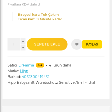
Fiyatlara KDV dahildir
Bireysel kart: Tek Çekim
Ticari kart: 9 taksite kadar
SEPETE EKLE
PAYLAS
Satıcı:
DrFarma
•
41 ürün daha
3,4
Marka:
Hipp
Barkod:
4062300419452
Hipp Babysanft Wundschutz Sensitive75 ml - İthal