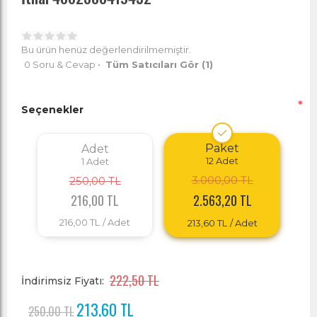
Bu ürün henüz değerlendirilmemiştir.
0 Soru & Cevap
•
Tüm Satıcıları Gör
(1)
*
Seçenekler
Paket
Adet
12
Adet
1
Adet
3.000,00 TL
250,00 TL
216,00 TL
2.563,20 TL
216,00 TL
/ Adet
213,60 TL
/ Adet
222,50 TL
İndirimsiz Fiyatı:
213,60 TL
250,00 TL