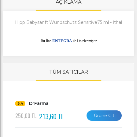
AÇIKLAMA
Hipp Babysanft Wundschutz Sensitive75 ml - İthal
E
Bu İlan
NTEGRA
ile Listelenmiştir
TÜM SATICILAR
DrFarma
3,4
213,60 TL
250,00 TL
Ürüne Git