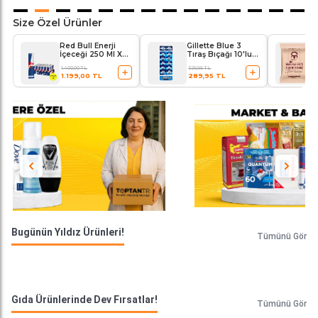
Size Özel Ürünler
Red Bull Enerji
Gillette Blue 3
İçeceği 250 Ml X
Tıraş Bıçağı 10'lu
24'lü Paket
Kartela Comfort
1.400,00 TL
329,95 TL
Plus
1.199,00 TL
289,95 TL
Bugünün Yıldız Ürünleri!
Tümünü Gör
Gıda Ürünlerinde Dev Fırsatlar!
Tümünü Gör