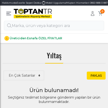
Hakkımızda
Excelle Sepet Doldur
Mobil Uygulama
Müşteri Hizmetleri 0850 888 0 887
0
Alt Kategoriler
Alt Kategoriler
Üreticiden Esnafa ÖZEL FİYATLAR
Yıltaş
PAYLAS
Ürün bulunamadı!
Seçtiğiniz teslimat bölgesine gönderim yapılan bir ürün
bulunmamaktadır.