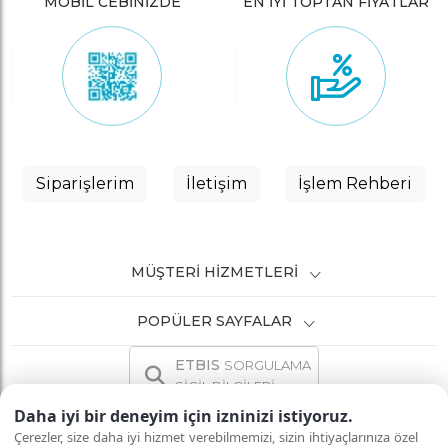
MOBİL CEBİNİZDE
EN İYİ TOPTAN FİYATLAR
Siparişlerim
İletişim
İşlem Rehberi
MÜŞTERI HIZMETLERI
POPÜLER SAYFALAR
ETBIS
SORGULAMA
SİCİL BİLGİLERİ
Daha iyi bir deneyim için izninizi istiyoruz.
Çerezler, size daha iyi hizmet verebilmemizi, sizin ihtiyaçlarınıza özel