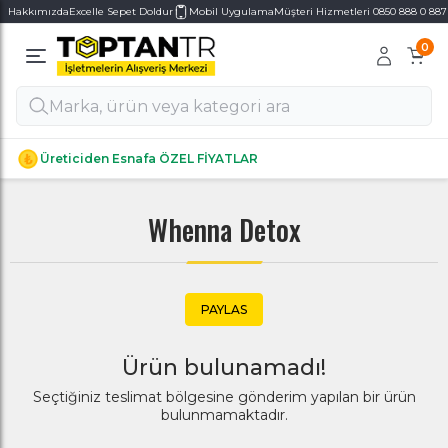
Hakkımızda
Excelle Sepet Doldur
Mobil Uygulama
Müşteri Hizmetleri 0850 888 0 887
0
Alt Kategoriler
Alt Kategoriler
Üreticiden Esnafa ÖZEL FİYATLAR
Whenna Detox
PAYLAS
Ürün bulunamadı!
Seçtiğiniz teslimat bölgesine gönderim yapılan bir ürün
bulunmamaktadır.