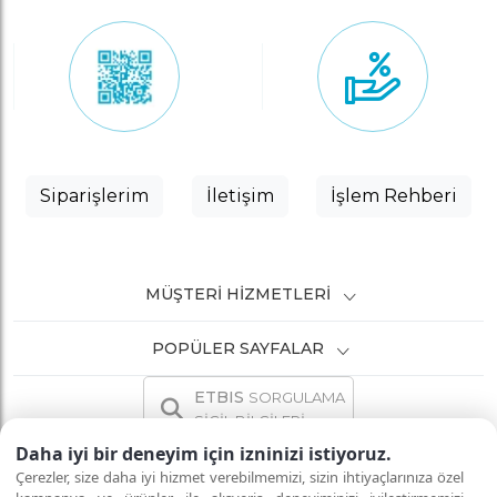
Siparişlerim
İletişim
İşlem Rehberi
MÜŞTERI HIZMETLERI
POPÜLER SAYFALAR
ETBIS
SORGULAMA
SİCİL BİLGİLERİ
Daha iyi bir deneyim için izninizi istiyoruz.
Çerezler, size daha iyi hizmet verebilmemizi, sizin ihtiyaçlarınıza özel