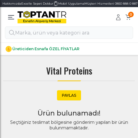
Hakkımızda
Excelle Sepet Doldur
Mobil Uygulama
Müşteri Hizmetleri 0850 888 0 887
0
Alt Kategoriler
Alt Kategoriler
Üreticiden Esnafa ÖZEL FİYATLAR
Vital Proteins
PAYLAS
Ürün bulunamadı!
Seçtiğiniz teslimat bölgesine gönderim yapılan bir ürün
bulunmamaktadır.