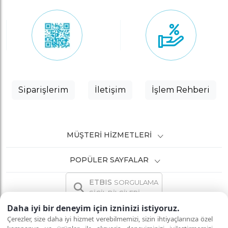
Siparişlerim
İletişim
İşlem Rehberi
MÜŞTERI HIZMETLERI
POPÜLER SAYFALAR
ETBIS
SORGULAMA
SİCİL BİLGİLERİ
Daha iyi bir deneyim için izninizi istiyoruz.
Çerezler, size daha iyi hizmet verebilmemizi, sizin ihtiyaçlarınıza özel