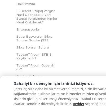
Hakkımızda
E-Ticaret Stopaj Vergisi:
Nasıl Ödenecek? Yeni
Stopaj Vergisinden Kimler
Muaf Olabilecek?
Entegrasyonlar
Satıcı Başvuruları Sıkça
Sorulan Sorular (SSS)
Sıkça Sorulan Sorular
ToptanTR.com ETBİS
Kayıtlı mıdır?
ToptanTR.com Güvenilir
mi?
Bizden Haberler
Daha iyi bir deneyim için izninizi istiyoruz.
Çerezler, size daha iyi hizmet verebilmemizi, sizin ihtiyaç
sağlamaktadır. Kullanıcılarımızın hizmetlerimizden güvenl
İNTERNETTE GÜVENLİ ALIŞVERİŞ
kişilerin gizliliğini korumayı önemsiyoruz. "Kabul Et" seçe
ayarları kendiniz düzenleyebilirsiniz.
Reddet
seçeneğine tık