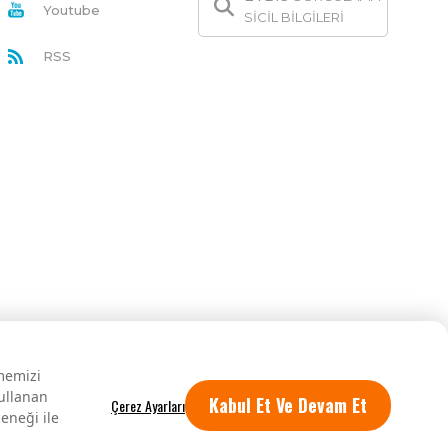
Youtube
SİCİL BİLGİLERİ
RSS
rmemizi
kullanan
Kabul Et Ve Devam Et
eneği ile
Tüm hakları saklıdır.