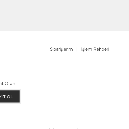
Siparişlerim
|
İşlem Rehberi
ıt Olun
YIT OL