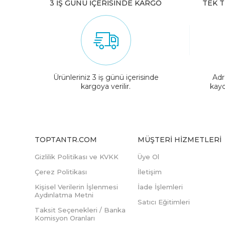
3 İŞ GÜNÜ İÇERİSİNDE KARGO
TEK T
Ürünleriniz 3 iş günü içerisinde
Adr
kargoya verilir.
kayd
TOPTANTR.COM
MÜŞTERI HIZMETLERI
Gizlilik Politikası ve KVKK
Üye Ol
Çerez Politikası
İletişim
Kişisel Verilerin İşlenmesi
İade İşlemleri
Aydınlatma Metni
Satıcı Eğitimleri
Taksit Seçenekleri / Banka
Komisyon Oranları