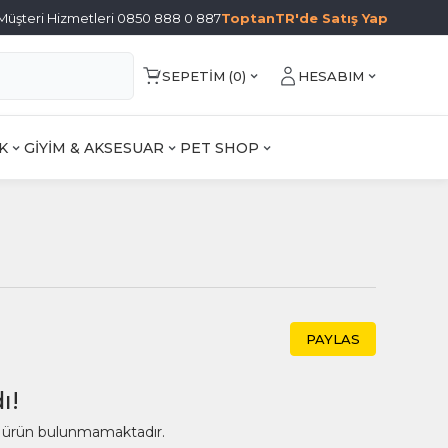
Müşteri Hizmetleri 0850 888 0 887
ToptanTR'de Satış Yap
SEPETIM (
0
)
HESABIM
K
GİYİM & AKSESUAR
PET SHOP
PAYLAS
ı!
ir ürün bulunmamaktadır.