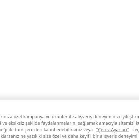
larınıza özel kampanya ve ürünler ile alışveriş deneyiminizi iyileşti
i ve eksiksiz şekilde faydalanmalarını sağlamak amacıyla sitemizi 
neği ile tüm çerezleri kabul edebilirsiniz veya
"Çerez Ayarları"
seç
larsanız ne yazık ki size özel ve daha keyifli bir alışveriş deneyimi