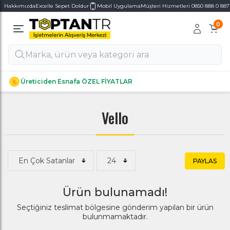
Hakkımızda
Excelle Sepet Doldur
Mobil Uygulama
Müşteri Hizmetleri 0850 888 0 887
0
Alt Kategoriler
Alt Kategoriler
Üreticiden Esnafa ÖZEL FİYATLAR
Vello
PAYLAS
Ürün bulunamadı!
Seçtiğiniz teslimat bölgesine gönderim yapılan bir ürün
bulunmamaktadır.