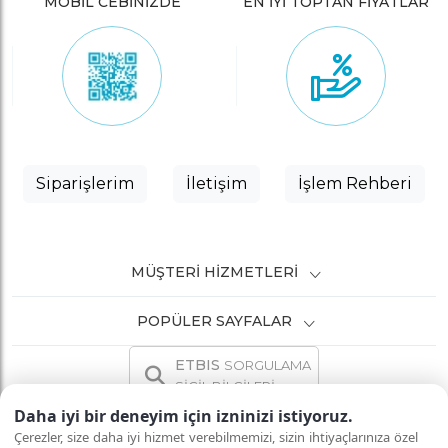
MOBİL CEBİNİZDE
EN İYİ TOPTAN FİYATLAR
Siparişlerim
İletişim
İşlem Rehberi
MÜŞTERI HIZMETLERI
POPÜLER SAYFALAR
ETBIS
SORGULAMA
SİCİL BİLGİLERİ
Daha iyi bir deneyim için izninizi istiyoruz.
Çerezler, size daha iyi hizmet verebilmemizi, sizin ihtiyaçlarınıza özel