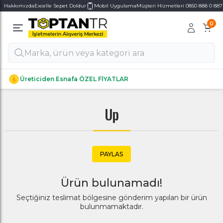
Hakkımızda
Excelle Sepet Doldur
Mobil Uygulama
Müşteri Hizmetleri 0850 888 0 887
0
Alt Kategoriler
Alt Kategoriler
Üreticiden Esnafa ÖZEL FİYATLAR
Up
PAYLAS
Ürün bulunamadı!
Seçtiğiniz teslimat bölgesine gönderim yapılan bir ürün
bulunmamaktadır.