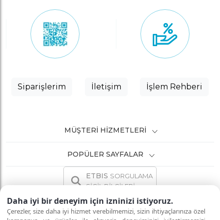
Siparişlerim
İletişim
İşlem Rehberi
MÜŞTERI HIZMETLERI
POPÜLER SAYFALAR
ETBIS
SORGULAMA
SİCİL BİLGİLERİ
Daha iyi bir deneyim için izninizi istiyoruz.
Çerezler, size daha iyi hizmet verebilmemizi, sizin ihtiyaçlarınıza özel