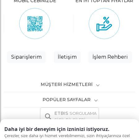
MOBİL CEBİNİZDE
EN İYİ TOPTAN FİYATLAR
Siparişlerim
İletişim
İşlem Rehberi
MÜŞTERI HIZMETLERI
POPÜLER SAYFALAR
ETBIS
SORGULAMA
SİCİL BİLGİLERİ
Daha iyi bir deneyim için izninizi istiyoruz.
Çerezler, size daha iyi hizmet verebilmemizi, sizin ihtiyaçlarınıza özel