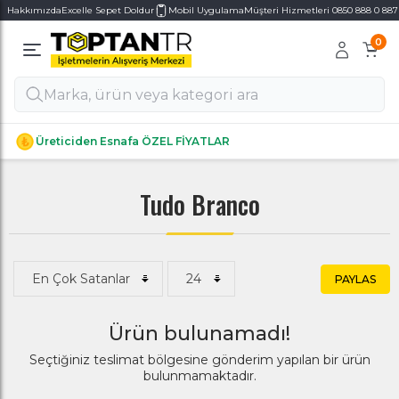
Hakkımızda
Excelle Sepet Doldur
Mobil Uygulama
Müşteri Hizmetleri 0850 888 0 887
0
Alt Kategoriler
Alt Kategoriler
Üreticiden Esnafa ÖZEL FİYATLAR
Tudo Branco
PAYLAS
Ürün bulunamadı!
Seçtiğiniz teslimat bölgesine gönderim yapılan bir ürün
bulunmamaktadır.