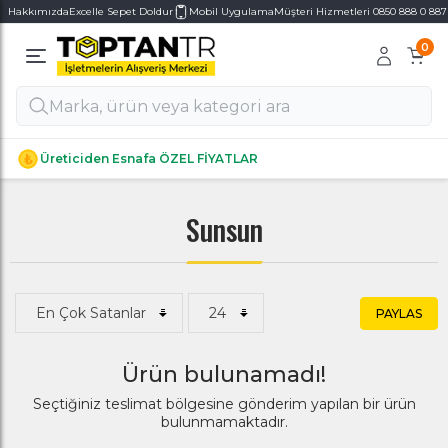
Hakkımızda
Excelle Sepet Doldur
Mobil Uygulama
Müşteri Hizmetleri 0850 888 0 887
0
Alt Kategoriler
Alt Kategoriler
Üreticiden Esnafa ÖZEL FİYATLAR
Sunsun
PAYLAS
Ürün bulunamadı!
Seçtiğiniz teslimat bölgesine gönderim yapılan bir ürün
bulunmamaktadır.