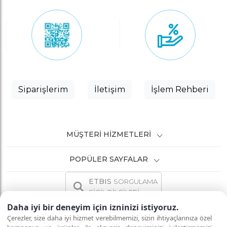
Siparişlerim
İletişim
İşlem Rehberi
MÜŞTERI HIZMETLERI
POPÜLER SAYFALAR
ETBIS
SORGULAMA
SİCİL BİLGİLERİ
Daha iyi bir deneyim için izninizi istiyoruz.
Çerezler, size daha iyi hizmet verebilmemizi, sizin ihtiyaçlarınıza özel