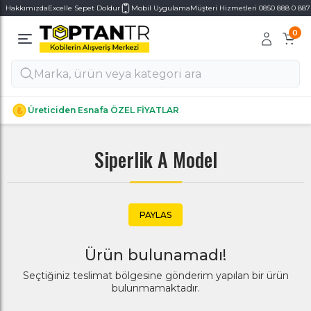
Hakkımızda
Excelle Sepet Doldur
Mobil Uygulama
Müşteri Hizmetleri 0850 888 0 887
0
Alt Kategoriler
Alt Kategoriler
Üreticiden Esnafa ÖZEL FİYATLAR
Siperlik A Model
PAYLAS
Ürün bulunamadı!
Seçtiğiniz teslimat bölgesine gönderim yapılan bir ürün
bulunmamaktadır.