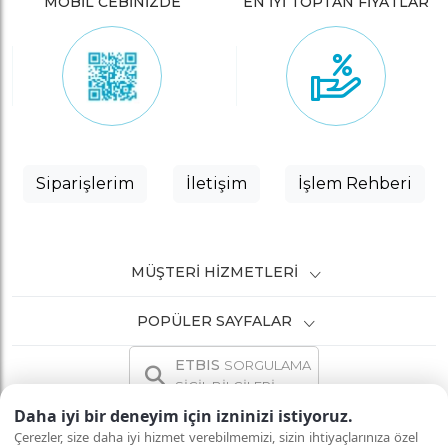
MOBİL CEBİNİZDE
EN İYİ TOPTAN FİYATLAR
Siparişlerim
İletişim
İşlem Rehberi
MÜŞTERI HIZMETLERI
POPÜLER SAYFALAR
ETBIS
SORGULAMA
SİCİL BİLGİLERİ
Daha iyi bir deneyim için izninizi istiyoruz.
Çerezler, size daha iyi hizmet verebilmemizi, sizin ihtiyaçlarınıza özel