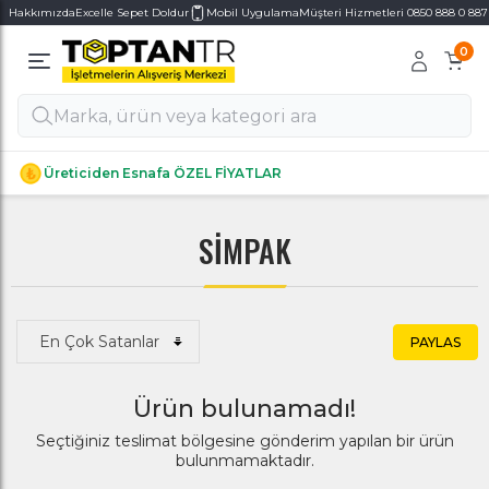
Hakkımızda
Excelle Sepet Doldur
Mobil Uygulama
Müşteri Hizmetleri 0850 888 0 887
0
Alt Kategoriler
Alt Kategoriler
Üreticiden Esnafa ÖZEL FİYATLAR
SİMPAK
PAYLAS
Ürün bulunamadı!
Seçtiğiniz teslimat bölgesine gönderim yapılan bir ürün
bulunmamaktadır.