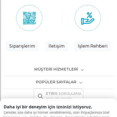
Siparişlerim
İletişim
İşlem Rehberi
MÜŞTERI HIZMETLERI
POPÜLER SAYFALAR
ETBIS
SORGULAMA
SİCİL BİLGİLERİ
Daha iyi bir deneyim için izninizi istiyoruz.
Çerezler, size daha iyi hizmet verebilmemizi, sizin ihtiyaçlarınıza özel