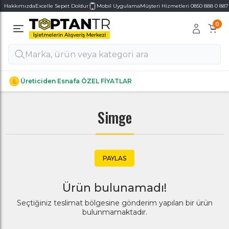
Hakkımızda
Excelle Sepet Doldur
Mobil Uygulama
Müşteri Hizmetleri 0850 888 0 887
0
Alt Kategoriler
Alt Kategoriler
Üreticiden Esnafa ÖZEL FİYATLAR
Simge
PAYLAS
Ürün bulunamadı!
Seçtiğiniz teslimat bölgesine gönderim yapılan bir ürün
bulunmamaktadır.