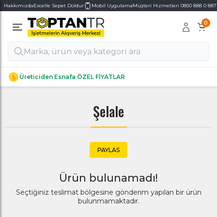
Hakkımızda
Excelle Sepet Doldur
Mobil Uygulama
Müşteri Hizmetleri 0850 888 0 887
0
Alt Kategoriler
Alt Kategoriler
Üreticiden Esnafa ÖZEL FİYATLAR
Şelale
PAYLAS
Ürün bulunamadı!
Seçtiğiniz teslimat bölgesine gönderim yapılan bir ürün
bulunmamaktadır.