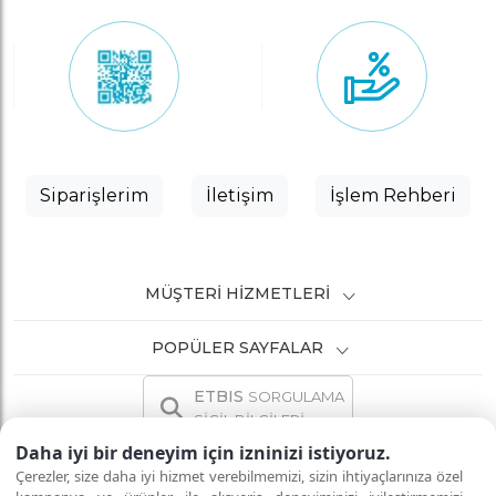
Siparişlerim
İletişim
İşlem Rehberi
MÜŞTERI HIZMETLERI
POPÜLER SAYFALAR
ETBIS
SORGULAMA
SİCİL BİLGİLERİ
Daha iyi bir deneyim için izninizi istiyoruz.
Çerezler, size daha iyi hizmet verebilmemizi, sizin ihtiyaçlarınıza özel