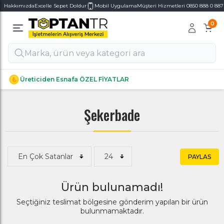
Hakkımızda
Excelle Sepet Doldur
Mobil Uygulama
Müşteri Hizmetleri 0850 888 0 887
0
Alt Kategoriler
Alt Kategoriler
Üreticiden Esnafa ÖZEL FİYATLAR
Şekerbade
PAYLAS
Ürün bulunamadı!
Seçtiğiniz teslimat bölgesine gönderim yapılan bir ürün
bulunmamaktadır.