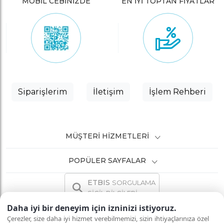
MOBİL CEBİNİZDE
EN İYİ TOPTAN FİYATLAR
Siparişlerim
İletişim
İşlem Rehberi
MÜŞTERI HIZMETLERI
POPÜLER SAYFALAR
ETBIS
SORGULAMA
SİCİL BİLGİLERİ
Daha iyi bir deneyim için izninizi istiyoruz.
Çerezler, size daha iyi hizmet verebilmemizi, sizin ihtiyaçlarınıza özel